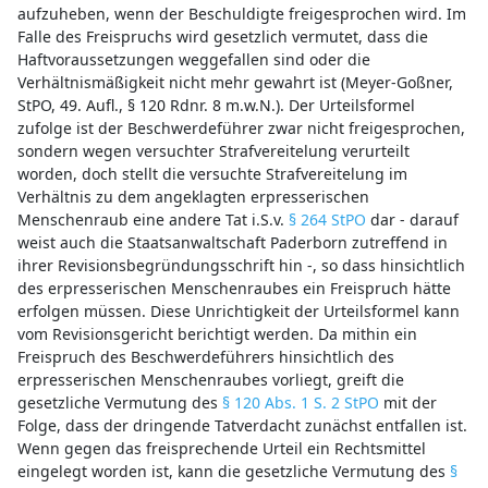
aufzuheben, wenn der Beschuldigte freigesprochen wird. Im
Falle des Freispruchs wird gesetzlich vermutet, dass die
Haftvoraussetzungen weggefallen sind oder die
Verhältnismäßigkeit nicht mehr gewahrt ist (Meyer-Goßner,
StPO, 49. Aufl., § 120 Rdnr. 8 m.w.N.). Der Urteilsformel
zufolge ist der Beschwerdeführer zwar nicht freigesprochen,
sondern wegen versuchter Strafvereitelung verurteilt
worden, doch stellt die versuchte Strafvereitelung im
Verhältnis zu dem angeklagten erpresserischen
Menschenraub eine andere Tat i.S.v.
§ 264 StPO
dar - darauf
weist auch die Staatsanwaltschaft Paderborn zutreffend in
ihrer Revisionsbegründungsschrift hin -, so dass hinsichtlich
des erpresserischen Menschenraubes ein Freispruch hätte
erfolgen müssen. Diese Unrichtigkeit der Urteilsformel kann
vom Revisionsgericht berichtigt werden. Da mithin ein
Freispruch des Beschwerdeführers hinsichtlich des
erpresserischen Menschenraubes vorliegt, greift die
gesetzliche Vermutung des
§ 120 Abs. 1 S. 2 StPO
mit der
Folge, dass der dringende Tatverdacht zunächst entfallen ist.
Wenn gegen das freisprechende Urteil ein Rechtsmittel
eingelegt worden ist, kann die gesetzliche Vermutung des
§