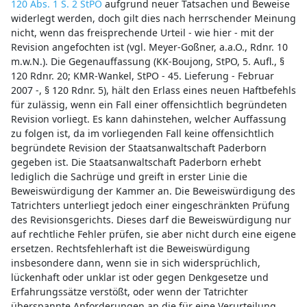
120 Abs. 1 S. 2 StPO
aufgrund neuer Tatsachen und Beweise
widerlegt werden, doch gilt dies nach herrschender Meinung
nicht, wenn das freisprechende Urteil - wie hier - mit der
Revision angefochten ist (vgl. Meyer-Goßner, a.a.O., Rdnr. 10
m.w.N.). Die Gegenauffassung (KK-Boujong, StPO, 5. Aufl., §
120 Rdnr. 20; KMR-Wankel, StPO - 45. Lieferung - Februar
2007 -, § 120 Rdnr. 5), hält den Erlass eines neuen Haftbefehls
für zulässig, wenn ein Fall einer offensichtlich begründeten
Revision vorliegt. Es kann dahinstehen, welcher Auffassung
zu folgen ist, da im vorliegenden Fall keine offensichtlich
begründete Revision der Staatsanwaltschaft Paderborn
gegeben ist. Die Staatsanwaltschaft Paderborn erhebt
lediglich die Sachrüge und greift in erster Linie die
Beweiswürdigung der Kammer an. Die Beweiswürdigung des
Tatrichters unterliegt jedoch einer eingeschränkten Prüfung
des Revisionsgerichts. Dieses darf die Beweiswürdigung nur
auf rechtliche Fehler prüfen, sie aber nicht durch eine eigene
ersetzen. Rechtsfehlerhaft ist die Beweiswürdigung
insbesondere dann, wenn sie in sich widersprüchlich,
lückenhaft oder unklar ist oder gegen Denkgesetze und
Erfahrungssätze verstößt, oder wenn der Tatrichter
überspannte Anforderungen an die für eine Verurteilung