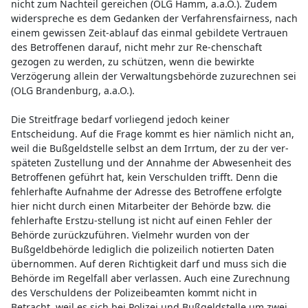
nicht zum Nachteil gereichen (OLG Hamm, a.a.O.). Zudem
widerspreche es dem Gedanken der Verfahrensfairness, nach
einem gewissen Zeit-ablauf das einmal gebildete Vertrauen
des Betroffenen darauf, nicht mehr zur Re-chenschaft
gezogen zu werden, zu schützen, wenn die bewirkte
Verzögerung allein der Verwaltungsbehörde zuzurechnen sei
(OLG Brandenburg, a.a.O.).
Die Streitfrage bedarf vorliegend jedoch keiner
Entscheidung. Auf die Frage kommt es hier nämlich nicht an,
weil die Bußgeldstelle selbst an dem Irrtum, der zu der ver-
späteten Zustellung und der Annahme der Abwesenheit des
Betroffenen geführt hat, kein Verschulden trifft. Denn die
fehlerhafte Aufnahme der Adresse des Betroffene erfolgte
hier nicht durch einen Mitarbeiter der Behörde bzw. die
fehlerhafte Erstzu-stellung ist nicht auf einen Fehler der
Behörde zurückzuführen. Vielmehr wurden von der
Bußgeldbehörde lediglich die polizeilich notierten Daten
übernommen. Auf deren Richtigkeit darf und muss sich die
Behörde im Regelfall aber verlassen. Auch eine Zurechnung
des Verschuldens der Polizeibeamten kommt nicht in
Betracht, weil es sich bei Polizei und Bußgeldstelle um zwei