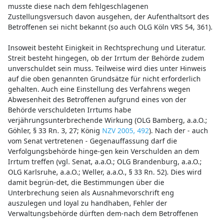
musste diese nach dem fehlgeschlagenen
Zustellungsversuch davon ausgehen, der Aufenthaltsort des
Betroffenen sei nicht bekannt (so auch OLG Köln VRS 54, 361).
Insoweit besteht Einigkeit in Rechtsprechung und Literatur.
Streit besteht hingegen, ob der Irrtum der Behörde zudem
unverschuldet sein muss. Teilweise wird dies unter Hinweis
auf die oben genannten Grundsätze für nicht erforderlich
gehalten. Auch eine Einstellung des Verfahrens wegen
Abwesenheit des Betroffenen aufgrund eines von der
Behörde verschuldeten Irrtums habe
verjährungsunterbrechende Wirkung (OLG Bamberg, a.a.O.;
Göhler, § 33 Rn. 3, 27; König
NZV 2005, 492
). Nach der - auch
vom Senat vertretenen - Gegenauffassung darf die
Verfolgungsbehörde hinge-gen kein Verschulden an dem
Irrtum treffen (vgl. Senat, a.a.O.; OLG Brandenburg, a.a.O.;
OLG Karlsruhe, a.a.O.; Weller, a.a.O., § 33 Rn. 52). Dies wird
damit begrün-det, die Bestimmungen über die
Unterbrechung seien als Ausnahmevorschrift eng
auszulegen und loyal zu handhaben, Fehler der
Verwaltungsbehörde dürften dem-nach dem Betroffenen