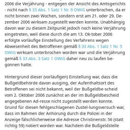
2006 die Verjährung - entgegen der Ansicht des Amtsgerichts
- nicht nach
§ 33 Abs. 1 Satz 1 Nr. 9 OWiG
unterbrochen, da er
nicht binnen zwei Wochen, sondern erst am 21. oder 29. De-
zember 2006 wirksam zugestellt werden konnte. Unabhängig
davon war zu diesem Zeitpunkt jedoch noch keine Verjährung
eingetreten, weil diese durch die am 13. Ok-tober 2006
erfolgte vorläufige Einstellung des Verfahrens wegen
Abwesenheit des Betroffenen gemäß
§ 33 Abs. 1 Satz 1 Nr. 5
OWiG
wirksam unterbrochen worden war und die Verjährung
gemäß
§ 33 Abs. 3 Satz 1 OWiG
daher neu zu laufen be-
gonnen hatte.
Hintergrund dieser (vorläufigen) Einstellung war, dass die
Bußgeldbehörde davon ausging, der Aufenthaltsort des
Betroffenen sei nicht bekannt, weil der Bußgeldbe-scheid
vom 2. Oktober 2006 zunächst an der im Bußgeldbescheid
angegebenen Ad-resse nicht zugestellt werden konnte.
Grund für diesen fehlgeschlagenen Zustel-lungsversuch war,
dass im Rahmen der Anhörung durch die Polizei in der
Anzeige fälschlicherweise die Adresse Christinenstr. 56 (statt
richtig 59) notiert worden war. Nachdem die Bußgeldstelle