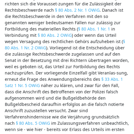
richten sich die Vorausset-zungen für die Zulässigkeit der
Rechtsbeschwerde nach
§ 80 Abs. 2 Nr. 1 OWiG
. Danach ist
die Rechtsbeschwerde in den Verfahren mit den so
genannten weniger bedeutsamen Fällen nur zulässig zur
Fortbildung des materiellen Rechts (
§ 80 Abs. 1 Nr. 1
in
Verbindung mit
§ 80 Abs. 2 OWiG
) oder wenn das Urteil
wegen Versagung des rechtlichen Gehörs aufzuheben ist (
§
80 Abs. 1 Nr. 2 OWiG
). Vorliegend ist die Entscheidung über
die zulässige Rechtsbeschwerde zugelassen und auf den
Senat in der Besetzung mit drei Richtern übertragen worden,
weil es geboten ist, das Urteil zur Fortbildung des Rechts
nachzuprüfen. Der vorliegende Einzelfall gibt Veranlas-sung,
erneut die Frage des Anwendungsbereichs des
§ 33 Abs. 1
Satz 1 Nr. 5 OWiG
näher zu klären, und zwar für den Fall,
dass die Anschrift des Betroffenen von der Polizei falsch
aufgenommen wird und die Bußgeldbehörde den
Bußgeldbescheid daraufhin erfolglos an die falsch notierte
Anschrift zuzustellen versucht. Zwar sind
Verfahrenshindernisse wie die Verjährung grundsätzlich
nach
§ 80 Abs. 5 OWiG
im Zulassungsverfahren unbeachtlich,
wenn sie - wie hier - bereits vor Erlass des Urteils im ersten