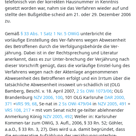
telefonisch von der korrekten Hausnummer in Kenntnis
gesetzt worden war, nahm sie das Verfahren wieder auf und
stellte den Bußgeldbe-scheid am 21. oder 29. Dezember 2006
zu.
Gemäß
§ 33 Abs. 1 Satz 1 Nr. 5 OWiG
unterbricht die
vorläufige Einstellung des Ver-fahrens wegen Abwesenheit
des Betroffenen durch die Verfolgungsbehörde die Ver-
jährung. Dabei ist in der Rechtsprechung und Literatur
anerkannt, dass es zur Unter-brechung der Verjährung nach
dieser Vorschrift genügt, dass die vorläufige Einstel-lung des
Verfahrens wegen nach der Aktenlage angenommenen
Abwesenheit des Betroffenen erfolgt und ein Irrtum über die
tatsächliche Abwesenheit insoweit un-schädlich ist (OLG
Bamberg, Beschl. v. 18. April 2007,
2 Ss OWi 1073/06
; OLG
Brandenburg
NZV 2006, 100
, 101 OLG Karlsruhe
DAR 2000,
371
=
VRS 99, 68
, Se-nat in
2 Ss OWi 479/04
in
NZV 2005, 491
=
VRS 108, 217
= mit vom Senat nicht ge-teilter ablehnender
Anmerkung König
NZV 2005, 492
; Weller in: Karlsruher
Kommen-tar zum OWiG, 3. Aufl., 2006, § 33 Rn. 52; Göhler,
a.a.O., § 33 Rn. 3, 27). Dies wird u.a. damit begründet, dass
die enumerative Aufzählung der verjährungsunterbre-