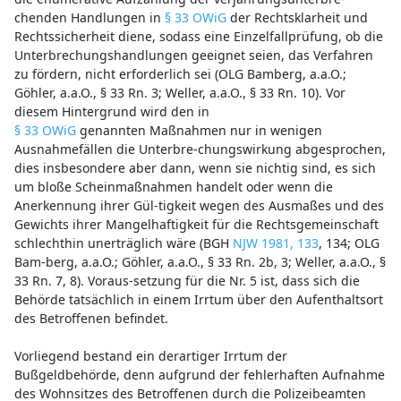
chenden Handlungen in
§ 33 OWiG
der Rechtsklarheit und
Rechtssicherheit diene, sodass eine Einzelfallprüfung, ob die
Unterbrechungshandlungen geeignet seien, das Verfahren
zu fördern, nicht erforderlich sei (OLG Bamberg, a.a.O.;
Göhler, a.a.O., § 33 Rn. 3; Weller, a.a.O., § 33 Rn. 10). Vor
diesem Hintergrund wird den in
§ 33 OWiG
genannten Maßnahmen nur in wenigen
Ausnahmefällen die Unterbre-chungswirkung abgesprochen,
dies insbesondere aber dann, wenn sie nichtig sind, es sich
um bloße Scheinmaßnahmen handelt oder wenn die
Anerkennung ihrer Gül-tigkeit wegen des Ausmaßes und des
Gewichts ihrer Mangelhaftigkeit für die Rechtsgemeinschaft
schlechthin unerträglich wäre (BGH
NJW 1981, 133
, 134; OLG
Bam-berg, a.a.O.; Göhler, a.a.O., § 33 Rn. 2b, 3; Weller, a.a.O., §
33 Rn. 7, 8). Voraus-setzung für die Nr. 5 ist, dass sich die
Behörde tatsächlich in einem Irrtum über den Aufenthaltsort
des Betroffenen befindet.
Vorliegend bestand ein derartiger Irrtum der
Bußgeldbehörde, denn aufgrund der fehlerhaften Aufnahme
des Wohnsitzes des Betroffenen durch die Polizeibeamten