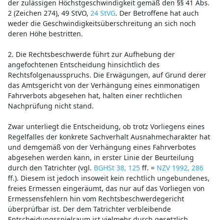
der zulässigen Höchstgeschwindigkeit gemäß den §§ 41 Abs.
2 (Zeichen 274), 49 StVO,
24 StVG
. Der Betroffene hat auch
weder die Geschwindigkeitsüberschreitung an sich noch
deren Höhe bestritten.
2. Die Rechtsbeschwerde führt zur Aufhebung der
angefochtenen Entscheidung hinsichtlich des
Rechtsfolgenausspruchs. Die Erwägungen, auf Grund derer
das Amtsgericht von der Verhängung eines einmonatigen
Fahrverbots abgesehen hat, halten einer rechtlichen
Nachprüfung nicht stand.
Zwar unterliegt die Entscheidung, ob trotz Vorliegens eines
Regelfalles der konkrete Sachverhalt Ausnahmecharakter hat
und demgemäß von der Verhängung eines Fahrverbotes
abgesehen werden kann, in erster Linie der Beurteilung
durch den Tatrichter (vgl.
BGHSt 38, 125
ff. =
NZV 1992, 286
ff.). Diesem ist jedoch insoweit kein rechtlich ungebundenes,
freies Ermessen eingeräumt, das nur auf das Vorliegen von
Ermessensfehlern hin vom Rechtsbeschwerdegericht
überprüfbar ist. Der dem Tatrichter verbleibende
Entscheidungsspielraum ist vielmehr durch gesetzlich