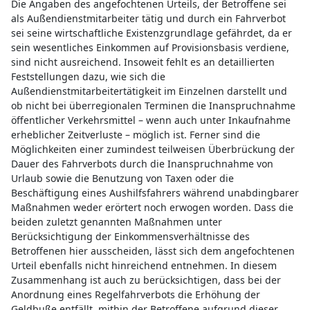
Die Angaben des angefochtenen Urteils, der Betroffene sei
als Außendienstmitarbeiter tätig und durch ein Fahrverbot
sei seine wirtschaftliche Existenzgrundlage gefährdet, da er
sein wesentliches Einkommen auf Provisionsbasis verdiene,
sind nicht ausreichend. Insoweit fehlt es an detaillierten
Feststellungen dazu, wie sich die
Außendienstmitarbeitertätigkeit im Einzelnen darstellt und
ob nicht bei überregionalen Terminen die Inanspruchnahme
öffentlicher Verkehrsmittel – wenn auch unter Inkaufnahme
erheblicher Zeitverluste – möglich ist. Ferner sind die
Möglichkeiten einer zumindest teilweisen Überbrückung der
Dauer des Fahrverbots durch die Inanspruchnahme von
Urlaub sowie die Benutzung von Taxen oder die
Beschäftigung eines Aushilfsfahrers während unabdingbarer
Maßnahmen weder erörtert noch erwogen worden. Dass die
beiden zuletzt genannten Maßnahmen unter
Berücksichtigung der Einkommensverhältnisse des
Betroffenen hier ausscheiden, lässt sich dem angefochtenen
Urteil ebenfalls nicht hinreichend entnehmen. In diesem
Zusammenhang ist auch zu berücksichtigen, dass bei der
Anordnung eines Regelfahrverbots die Erhöhung der
Geldbuße entfällt, mithin der Betroffene aufgrund dieser