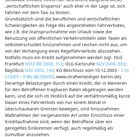
„wirtschaftlichen Ersparnis“ auch eher in der Lage ist, sich
Fahrten mit dem Taxi zu leisten.
Grundsätzlich sind die beruflichen und wirtschaftlichen
Schwierigkeiten als Folge des angeordneten Fahrverbotes,
wie z.B. die Inanspruchnahme von Urlaub sowie die
Benutzung von öffentlichen Verkehrsmitteln oder Taxen als
selbstverschuldet hinzunehmen und reichen nicht aus, um
von der Verhängung eines Regelfahrverbots abzusehen.
Notfalls muss ein Kredit aufgenommen werden (vgl. OLG
Frankfurt
NStZ-RR 2000, 312
; OLG Karlsruhe
NZV 2004, 653
;
BayObLG
NZV 2002, 143
; KG Beschluss vom 10.12.2003 -
2 Ss
210/03
-
3 Ws (B) 500/03
, www.strafverteidiger-berlin.de).
Derartige Belastungen durch einen Kredit, der in kleineren
für den Betroffenen tragbaren Raten abgetragen werden
kann, und die sich im Hinblick auf die verhältnismäßig kurze
Dauer eines Fahrverbots von nur einem Monat in
überschaubaren Grenzen bewegen, sind hinzunehmen.
Maßnahmen der vorgenannten Art unter Einschluss einer
Kreditaufnahme sind, wenn der Betroffene über ein
geregeltes Einkommen verfügt, auch regelmäßig als
zumutbar anzusehen.