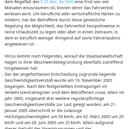
dem Regelfall des
§ 25 Abs. 2a StVG
eine Frist von vier
Monaten einzuräumen ist, binnen derer das Fahrverbot
wirksam wird. Um berufliche oder wirtschaftliche Härten zu
mildern, hat der Betroffene durch diese gesetzliche
Regelung die Möglichkeit, das Fahrverbot beispielsweise in
seine Urlaubszeit zu legen oder aber in einen Zeitraum, in
dem er beruflich weniger dringend auf seine Fahrerlaubnis
angewiesen ist.
Hinzu kommt noch Folgendes, worauf die Staatsanwaltschaft
Hagen in ihrer Beschwerdebegründung ebenfalls zutreffend
hingewiesen hat:
Der der angefochtenen Entscheidung zugrunde liegende
Geschwindigkeitsverstoß wurde am 19. November 2005
begangen. Nach den festgestellten Eintragungen im
Verkehrszentralregister sind dem Betroffenen zuvor, allein im
Jahr 2005, insgesamt drei weitere registerpflichtige
Geschwindigkeitsverstöße zur Last gelegt worden: am 21.
Januar 2005 überschritt er die zulässige
Höchstgeschwindigkeit um 59 km/h, am 02. März 2005 um 29
km/h und am 26. Juni 2005 um 25 km/h. Allein aufgrund
dieser Vielzahl der Voreintragungen und der