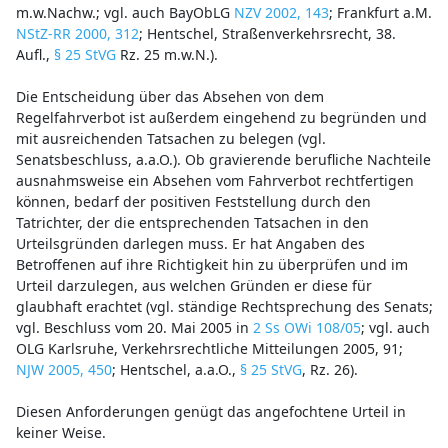
m.w.Nachw.; vgl. auch BayObLG
NZV 2002, 143
; Frankfurt a.M.
NStZ-RR 2000, 312
; Hentschel, Straßenverkehrsrecht, 38.
Aufl.,
§ 25 StVG
Rz. 25 m.w.N.).
Die Entscheidung über das Absehen von dem
Regelfahrverbot ist außerdem eingehend zu begründen und
mit ausreichenden Tatsachen zu belegen (vgl.
Senatsbeschluss, a.a.O.). Ob gravierende berufliche Nachteile
ausnahmsweise ein Absehen vom Fahrverbot rechtfertigen
können, bedarf der positiven Feststellung durch den
Tatrichter, der die entsprechenden Tatsachen in den
Urteilsgründen darlegen muss. Er hat Angaben des
Betroffenen auf ihre Richtigkeit hin zu überprüfen und im
Urteil darzulegen, aus welchen Gründen er diese für
glaubhaft erachtet (vgl. ständige Rechtsprechung des Senats;
vgl. Beschluss vom 20. Mai 2005 in
2 Ss OWi 108/05
; vgl. auch
OLG Karlsruhe, Verkehrsrechtliche Mitteilungen 2005, 91;
NJW 2005, 450
; Hentschel, a.a.O.,
§ 25 StVG
, Rz. 26).
Diesen Anforderungen genügt das angefochtene Urteil in
keiner Weise.