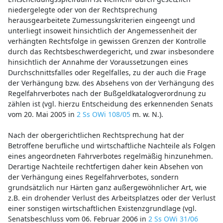
niedergelegte oder von der Rechtsprechung
herausgearbeitete Zumessungskriterien eingeengt und
unterliegt insoweit hinsichtlich der Angemessenheit der
verhängten Rechtsfolge in gewissen Grenzen der Kontrolle
durch das Rechtsbeschwerdegericht, und zwar insbesondere
hinsichtlich der Annahme der Voraussetzungen eines
Durchschnittsfalles oder Regelfalles, zu der auch die Frage
der Verhängung bzw. des Absehens von der Verhängung des
Regelfahrverbotes nach der Bußgeldkatalogverordnung zu
zählen ist (vgl. hierzu Entscheidung des erkennenden Senats
vom 20. Mai 2005 in
2 Ss OWi 108/05
m. w. N.).
Nach der obergerichtlichen Rechtsprechung hat der
Betroffene berufliche und wirtschaftliche Nachteile als Folgen
eines angeordneten Fahrverbotes regelmäßig hinzunehmen.
Derartige Nachteile rechtfertigen daher kein Absehen von
der Verhängung eines Regelfahrverbotes, sondern
grundsätzlich nur Härten ganz außergewöhnlicher Art, wie
z.B. ein drohender Verlust des Arbeitsplatzes oder der Verlust
einer sonstigen wirtschaftlichen Existenzgrundlage (vgl.
Senatsbeschluss vom 06. Februar 2006 in
2 Ss OWi 31/06