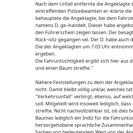
Nach dem Unfall entfernte die Angeklagte si
eintreffenden Polizeibeamten er¬klärte die 
behauptete die Angeklagte, bei dem Fahrze
namens D. ge¬handelt. Dieser habe angebot
den Führerschein zeigen lassen. Der besag
Rück¬sitz gegangen sei. Der D. habe auch d
Die der Angeklagten um 7.03 Uhr entnomme
ergeben.
Die Fahruntüchtigkeit ergibt sich hier au
und einen Baum streifte."
Nähere Feststellungen zu dem der Angeklag
nicht. Damit bleibt völlig unklar, welches
"Verkehrsunfall" verbirgt, ebenso, auf wel
soll. Mitgeteilt wird insoweit lediglich, d
streifte. Nicht nachvollziehbar ist, ob dies
Baumes lediglich ein Indiz für die Fahrunt
hervorgehobene sprachliche Zusammenhang
Sachen von bedeutendem Wert von der Ange