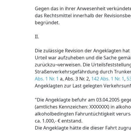
Gegen das in ihrer Anwesenheit verkündete 
das Rechtsmittel innerhalb der Revisionsb
begründet.
II.
Die zulässige Revision der Angeklagten hat
Urteil war aufzuheben und die Sache gem
zurückzu¬verweisen. Die Urteilsfeststellun
Straßenverkehrsgefährdung durch Trunken
Abs. 1 Nr. 1
a, Abs. 3 Nr. 2,
142 Abs. 1 Nr. 1
,
5
Angeklagten zur Last gelegten Verkehrsunfa
"Die Angeklagte befuhr am 03.04.2005 geg
(amtliches Kennzeichen: XXXXXXX) in alkoho
alkoholbedingten Fahruntüchtigkeit verurs
ca. 1.000,- € entstand.
Die Angeklagte hätte die dieser Fahrt z