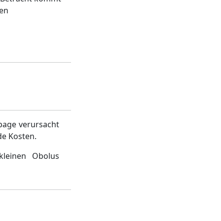
ren
page verursacht
de Kosten.
kleinen Obolus