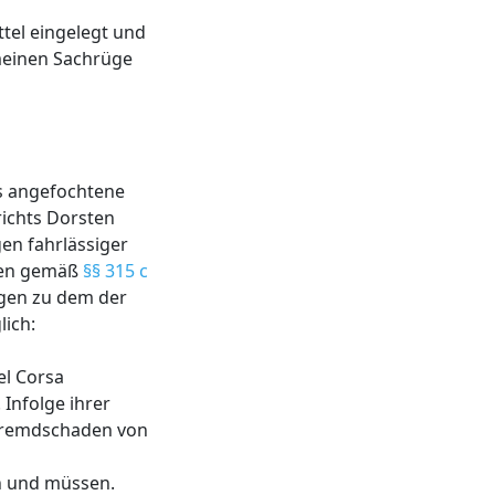
tel eingelegt und
emeinen Sachrüge
as angefochtene
ichts Dorsten
en fahrlässiger
hen gemäß
§§ 315 c
ngen zu dem der
lich:
el Corsa
Infolge ihrer
 Fremdschaden von
n und müssen.