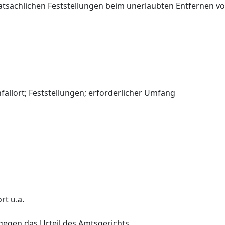
tsächlichen Feststellungen beim unerlaubten Entfernen vo
allort; Feststellungen; erforderlicher Umfang
t u.a.
gegen das Urteil des Amtsgerichts