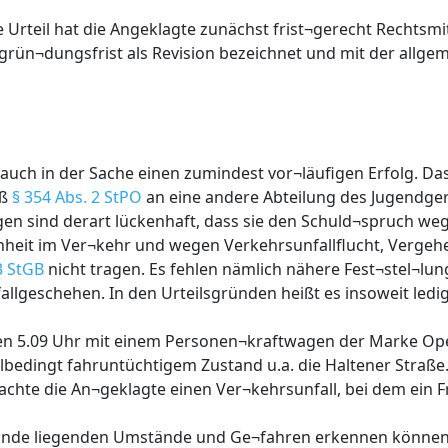
Urteil hat die Angeklagte zunächst frist¬gerecht Rechtsmit
egrün¬dungsfrist als Revision bezeichnet und mit der allg
 auch in der Sache einen zumindest vor¬läufigen Erfolg. D
äß
§ 354 Abs. 2 StPO
an eine andere Abteilung des Jugendger
gen sind derart lückenhaft, dass sie den Schuld¬spruch weg
heit im Ver¬kehr und wegen Verkehrsunfallflucht, Verge
3 StGB
nicht tragen. Es fehlen nämlich nähere Fest¬stel¬lu
llgeschehen. In den Urteilsgründen heißt es insoweit ledig
en 5.09 Uhr mit einem Personen¬kraftwagen der Marke Op
lbedingt fahruntüchtigem Zustand u.a. die Haltener Straße. 
achte die An¬geklagte einen Ver¬kehrsunfall, bei dem ein
ugrunde liegenden Umstände und Ge¬fahren erkennen könne