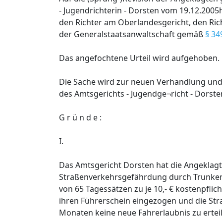
- Jugendrichterin - Dorsten vom 19.12.200
den Richter am Oberlandesgericht, den Ri
der Generalstaatsanwaltschaft gemäß
§ 34
Das angefochtene Urteil wird aufgehoben.
Die Sache wird zur neuen Verhandlung und 
des Amtsgerichts - Jugendge¬richt - Dorst
G r ü n d e :
I.
Das Amtsgericht Dorsten hat die Angeklagt
Straßenverkehrsgefährdung durch Trunkenh
von 65 Tagessätzen zu je 10,- € kostenpflic
ihren Führerschein eingezogen und die St
Monaten keine neue Fahrerlaubnis zu ertei