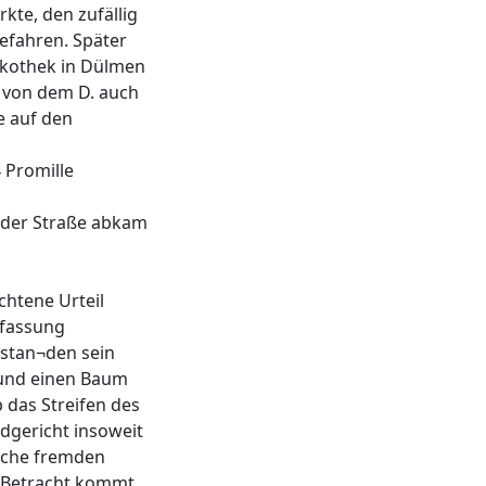
kte, den zufällig
gefahren. Später
skothek in Dülmen
h von dem D. auch
e auf den
 Promille
n der Straße abkam
chtene Urteil
nfassung
tstan¬den sein
m und einen Baum
b das Streifen des
ndgericht insoweit
lche fremden
n Betracht kommt