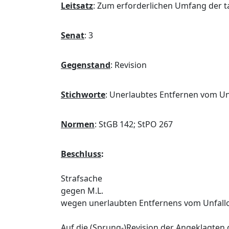
Leitsatz
:
Zum erforderlichen Umfang der ta
Senat
:
3
Gegenstand
:
Revision
Stichworte
:
Unerlaubtes Entfernen vom Unf
Normen
:
StGB 142; StPO 267
Beschluss
:
Strafsache
gegen M.L.
wegen unerlaubten Entfernens vom Unfallor
Auf die (Sprung-)Revision der Angeklagten 