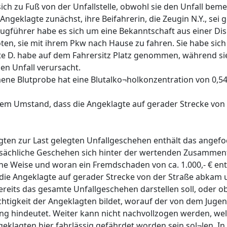
ch zu Fuß von der Unfallstelle, obwohl sie den Unfall bemer
Angeklagte zunächst, ihre Beifahrerin, die Zeugin N.Y., sei 
ugführer habe es sich um eine Bekanntschaft aus einer Di
en, sie mit ihrem Pkw nach Hause zu fahren. Sie habe sic
te D. habe auf dem Fahrersitz Platz genommen, während si
en Unfall verursacht.
ne Blutprobe hat eine Blutalko¬holkonzentration von 0,54
s dem Umstand, dass die Angeklagte auf gerader Strecke vo
ten zur Last gelegten Unfallgeschehen enthält das angefo
 tatsächliche Geschehen sich hinter der wertenden Zusamme
che Weise und woran ein Fremdschaden von ca. 1.000,- € en
ass die Angeklagte auf gerader Strecke von der Straße abka
 bereits das gesamte Unfallgeschehen darstellen soll, oder o
üchtigkeit der Angeklagten bildet, worauf der von dem Juge
 hindeutet. Weiter kann nicht nachvollzogen werden, we
klagten hier fahrlässig gefährdet worden sein sol¬len. I