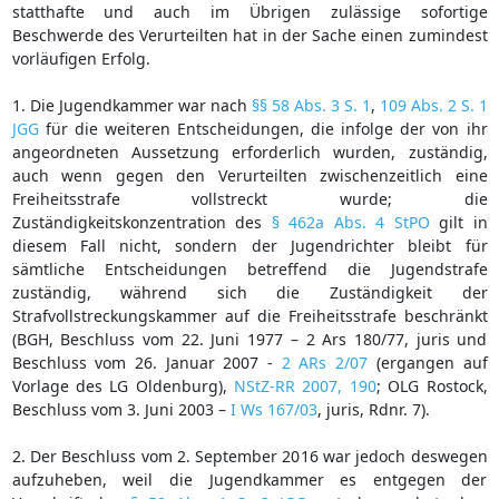
statthafte und auch im Übrigen zulässige sofortige
Beschwerde des Verurteilten hat in der Sache einen zumindest
vorläufigen Erfolg.
1. Die Jugendkammer war nach
§§ 58 Abs. 3 S. 1
,
109 Abs. 2 S. 1
JGG
für die weiteren Entscheidungen, die infolge der von ihr
angeordneten Aussetzung erforderlich wurden, zuständig,
auch wenn gegen den Verurteilten zwischenzeitlich eine
Freiheitsstrafe vollstreckt wurde; die
Zuständigkeitskonzentration des
§ 462a Abs. 4 StPO
gilt in
diesem Fall nicht, sondern der Jugendrichter bleibt für
sämtliche Entscheidungen betreffend die Jugendstrafe
zuständig, während sich die Zuständigkeit der
Strafvollstreckungskammer auf die Freiheitsstrafe beschränkt
(BGH, Beschluss vom 22. Juni 1977 – 2 Ars 180/77, juris und
Beschluss vom 26. Januar 2007 -
2 ARs 2/07
(ergangen auf
Vorlage des LG Oldenburg),
NStZ-RR 2007, 190
; OLG Rostock,
Beschluss vom 3. Juni 2003 –
I Ws 167/03
, juris, Rdnr. 7).
2. Der Beschluss vom 2. September 2016 war jedoch deswegen
aufzuheben, weil die Jugendkammer es entgegen der