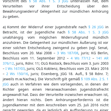
Vorschrift des
§ 58 Abs. 1 S. 3 JGG
unterlassen hat, dem
Verurteilten vor ihrer Entscheidung über den
Bewährungswiderruf Gelegenheit zur mündlichen Anhörung
zu geben.
a) Kommt der Widerruf einer Jugendstrafe nach
§ 26 JGG
in
Betracht, ist der Jugendliche nach
§ 58 Abs. 1 S. 3 JGG
unabhängig vom möglichen Widerrufsgrund mündlich
anzuhören. Die Gelegenheit zur mündlichen Äußerung ist vor
einer solchen Entscheidung zwingend zu geben (vgl. Senat,
Beschluss vom 20. Mai 2008 –
3 Ws 187/08
, juris; KG Berlin,
Beschluss vom 11. September 2012 –
4 Ws 77/12
–
141 AR
376/12
, juris, Rdnr. 11; OLG Rostock, Beschluss vom 3. Juni 2003
–
I Ws 167/03
, juris; OLG Koblenz, Beschluss vom 23. März 2016
–
2 Ws 150/16
, juris; Eisenberg, JGG 18. Aufl., § 58 Rdnr. 7;
jeweils m.w.Nachw.). Die Vorschrift gilt gemäß
§ 109 Abs. 2 S. 1
JGG
auch in Verfahren wie dem vorliegenden, in denen der
Richter gegen einen Heranwachsenden Jugendstrafrecht
angewandt hat. Dass der Verurteilte inzwischen erwachsen ist,
ändert hieran nichts. Dem Anhörungserfordernis ist die
Jugendkammer mit dem Anschreiben vom 25. Juli 2016 nicht
gerecht geworden, da es lediglich als Aufforderung zu einer