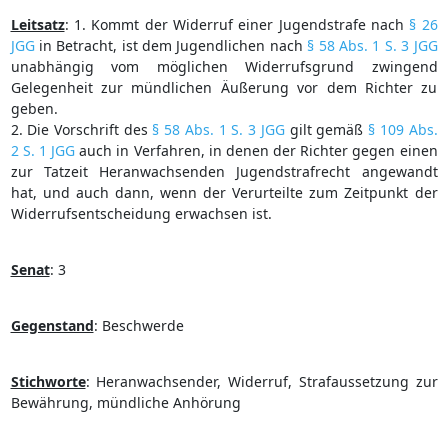
Leitsatz
:
1. Kommt der Widerruf einer Jugendstrafe nach
§ 26
JGG
in Betracht, ist dem Jugendlichen nach
§ 58 Abs. 1 S. 3 JGG
unabhängig vom möglichen Widerrufsgrund zwingend
Gelegenheit zur mündlichen Äußerung vor dem Richter zu
geben.
2. Die Vorschrift des
§ 58 Abs. 1 S. 3 JGG
gilt gemäß
§ 109 Abs.
2 S. 1 JGG
auch in Verfahren, in denen der Richter gegen einen
zur Tatzeit Heranwachsenden Jugendstrafrecht angewandt
hat, und auch dann, wenn der Verurteilte zum Zeitpunkt der
Widerrufsentscheidung erwachsen ist.
Senat
:
3
Gegenstand
:
Beschwerde
Stichworte
:
Heranwachsender, Widerruf, Strafaussetzung zur
Bewährung, mündliche Anhörung