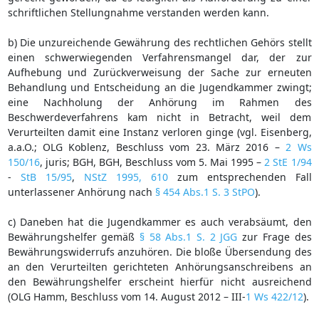
schriftlichen Stellungnahme verstanden werden kann.
b) Die unzureichende Gewährung des rechtlichen Gehörs stellt
einen schwerwiegenden Verfahrensmangel dar, der zur
Aufhebung und Zurückverweisung der Sache zur erneuten
Behandlung und Entscheidung an die Jugendkammer zwingt;
eine Nachholung der Anhörung im Rahmen des
Beschwerdeverfahrens kam nicht in Betracht, weil dem
Verurteilten damit eine Instanz verloren ginge (vgl. Eisenberg,
a.a.O.; OLG Koblenz, Beschluss vom 23. März 2016 –
2 Ws
150/16
, juris; BGH, BGH, Beschluss vom 5. Mai 1995 –
2 StE 1/94
-
StB 15/95
,
NStZ 1995, 610
zum entsprechenden Fall
unterlassener Anhörung nach
§ 454 Abs.1 S. 3 StPO
).
c) Daneben hat die Jugendkammer es auch verabsäumt, den
Bewährungshelfer gemäß
§ 58 Abs.1 S. 2 JGG
zur Frage des
Bewährungswiderrufs anzuhören. Die bloße Übersendung des
an den Verurteilten gerichteten Anhörungsanschreibens an
den Bewährungshelfer erscheint hierfür nicht ausreichend
(OLG Hamm, Beschluss vom 14. August 2012 – III-
1 Ws 422/12
).