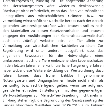
Tierschutzgesetzes, zulässig ist. Die angestrebte Änderung
des Tierschutzgesetzes wäre wiederum denknotwendig
überhaupt nicht erforderlich, wenn das Töten von männlichen
Eintagsküken aus wirtschaftlichen Gründen bzw. zur
Vermeidung wirtschaftlicher Nachteile bereits nach der derzeit
geltenden Gesetzeslage strafbar wäre. Insoweit soll es nach
den Materialien zu diesen Gesetzesvorhaben und insoweit
entgegen der Ausführungen der Generalstaatsanwaltschaft
auch erst „künftig“ verboten sein, ein Tier allein zur
Vermeidung von wirtschaftlichen Nachteilen zu töten. Zur
Begründung wird unter anderem ausgeführt, dass das
allgemeine Bewusstsein für die Notwendigkeit eines
umfassenden, auch die Tiere einbeziehenden Lebensschutzes
in den letzten Jahren eine kontinuierliche Steigerung erfahren
habe, wobei diese Weiterentwicklung der Werteordnung dazu
führen könne, dass früher kritiklos hingenommene
Nutzungsarten und Umgangsformen heute nicht mehr als
vernünftig bzw. rechtfertigend gelten, wenn sie aufgrund
geänderter ethischer Einstellungen mit den gegenwärtigen
Wertvorstellungen zur Mensch-Tier-Beziehung nicht mehr in
Einklang stehen (vgl. die Begründung des Gesetzesantrag des
Landes Nordrhein Westfalen vom 30.06.2015 zum Entwurf