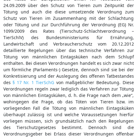
24.09.2009 über den Schutz von Tieren zum Zeitpunkt der
Tötung und auch die diese umsetzende Verordnung zum
Schutz von Tieren im Zusammenhang mit der Schlachtung
oder Tötung und zur Durchführung der Verordnung (EG) Nr.
1099/2009 des Rates (Tierschutz-Schlachtverordnung –
TierSchlV) des Bundesministeriums für Ernährung,
Landwirtschaft und Verbraucherschutz vom 20.12.2012
detaillierte Regelungen über das technische Verfahren zur
Tötung von männlichen Eintagsküken nach dem Schlupf
enthalten. Bei diesen Verordnungen handelt es sich zwar nicht
um förmliche (Parlaments-) Gesetze, dennoch sind sie bei der
Konkretisierung und der Auslegung des offenen Tatbestandes
des
§ 17 Nr. 1 TierSchG
von maßgeblicher Bedeutung. Diese
Verordnungen regeln zwar lediglich das Verfahren zur Tötung
von männlichen Eintagsküken, d. h. die Frage nach dem „wie“,
wohingegen die Frage, ob das Töten von Tieren bzw. im
vorliegenden Fall die Tötung von männlichen Eintagsküken
überhaupt zulässig ist und welche Voraussetzungen hierfür
vorliegen müssen, sich grundsätzlich nach den Regelungen
des Tierschutzgesetzes bestimmt. Dennoch sind die
Verordnungsgeber bei Erlass dieser Verordnungen offenbar