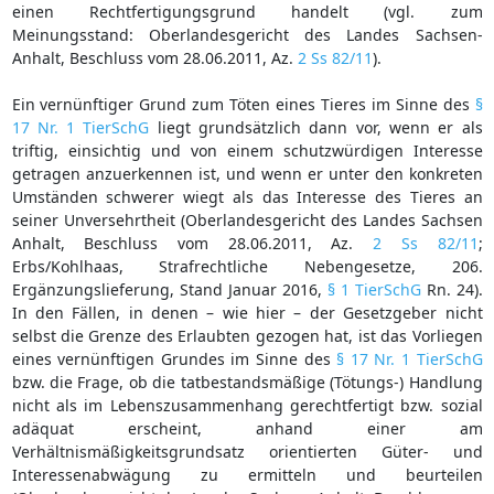
einen Rechtfertigungsgrund handelt (vgl. zum
Meinungsstand: Oberlandesgericht des Landes Sachsen-
Anhalt, Beschluss vom 28.06.2011, Az.
2 Ss 82/11
).
Ein vernünftiger Grund zum Töten eines Tieres im Sinne des
§
17 Nr. 1 TierSchG
liegt grundsätzlich dann vor, wenn er als
triftig, einsichtig und von einem schutzwürdigen Interesse
getragen anzuerkennen ist, und wenn er unter den konkreten
Umständen schwerer wiegt als das Interesse des Tieres an
seiner Unversehrtheit (Oberlandesgericht des Landes Sachsen
Anhalt, Beschluss vom 28.06.2011, Az.
2 Ss 82/11
;
Erbs/Kohlhaas, Strafrechtliche Nebengesetze, 206.
Ergänzungslieferung, Stand Januar 2016,
§ 1 TierSchG
Rn. 24).
In den Fällen, in denen – wie hier – der Gesetzgeber nicht
selbst die Grenze des Erlaubten gezogen hat, ist das Vorliegen
eines vernünftigen Grundes im Sinne des
§ 17 Nr. 1 TierSchG
bzw. die Frage, ob die tatbestandsmäßige (Tötungs-) Handlung
nicht als im Lebenszusammenhang gerechtfertigt bzw. sozial
adäquat erscheint, anhand einer am
Verhältnismäßigkeitsgrundsatz orientierten Güter- und
Interessenabwägung zu ermitteln und beurteilen