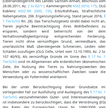
(Oberlandesgericht des Landes Sachsen-Anhalt, Beschluss vom
28.06.2011, Az.
2 Ss 82/11
; Kammergericht
NStZ 2010, 175
; OLG
Koblenz
NStZ-RR 2000, 155
; Erbs/Kohlhaas, Strafrechtliche
Nebengesetze, 206. Ergänzungslieferung, Stand Januar 2016,
§
1 TierSchG
Rn. 28). Das Tierschutzgesetz strebt dabei nicht an,
Tieren jegliche Beeinträchtigung ihres Wohlbefindens zu
ersparen, sondern wird beherrscht von der dem
Verhältnismäßigkeitsprinzip entsprechenden Forderung,
Tieren nicht ohne vernünftigen Grund, vermeidbare, das
unerlässliche Maß übersteigende Schmerzen, Leiden oder
Schäden zuzufügen (OLG Celle, Urteil vom 12.10.1993, Az. 2 Ss
107 40/93). Als vernünftige Gründe im Sinne des
§ 17 Nr. 1
TierSchG
sind im Allgemeinen alle erdenklichen ökonomischen
Ziele, die Nutzung des Tieres zu Nahrungszwecken des
Menschen oder zu wissenschaftlichen Zwecken sowie die
Verwendung als Futtermittel anerkannt.
Bei der unter Berücksichtigung dieser Grundsätze im
vorliegenden Fall zur Ausfüllung und Auslegung des
§ 17 Nr. 1
TierSchG
vorzunehmenden Güter- und Interessenabwägung
ist insbesondere zu berücksichtigen, dass die Verordnung (EG)
des Rates der Europäischen Union Nr. 1099/2009 vom