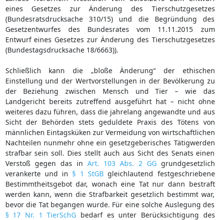
eines Gesetzes zur Änderung des Tierschutzgesetzes
(Bundesratsdrucksache 310/15) und die Begründung des
Gesetzentwurfes des Bundesrates vom 11.11.2015 zum
Entwurf eines Gesetzes zur Änderung des Tierschutzgesetzes
(Bundestagsdrucksache 18/6663)).
Schließlich kann die „bloße Änderung“ der ethischen
Einstellung und der Wertvorstellungen in der Bevölkerung zu
der Beziehung zwischen Mensch und Tier – wie das
Landgericht bereits zutreffend ausgeführt hat – nicht ohne
weiteres dazu führen, dass die jahrelang angewandte und aus
Sicht der Behörden stets geduldete Praxis des Tötens von
männlichen Eintagsküken zur Vermeidung von wirtschaftlichen
Nachteilen nunmehr ohne ein gesetzgeberisches Tätigwerden
strafbar sein soll. Dies stellt auch aus Sicht des Senats einen
Verstoß gegen das in
Art. 103 Abs. 2 GG
grundgesetzlich
verankerte und in
§ 1 StGB
gleichlautend festgeschriebene
Bestimmtheitsgebot dar, wonach eine Tat nur dann bestraft
werden kann, wenn die Strafbarkeit gesetzlich bestimmt war,
bevor die Tat begangen wurde. Für eine solche Auslegung des
§ 17 Nr. 1 TierSchG
bedarf es unter Berücksichtigung des