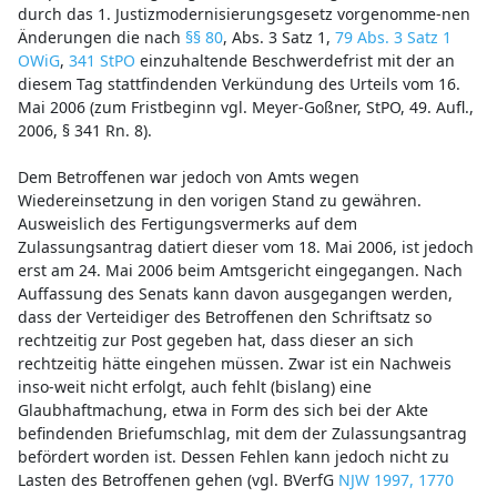
durch das 1. Justizmodernisierungsgesetz vorgenomme-nen
Änderungen die nach
§§ 80
, Abs. 3 Satz 1,
79 Abs. 3 Satz 1
OWiG
,
341 StPO
einzuhaltende Beschwerdefrist mit der an
diesem Tag stattfindenden Verkündung des Urteils vom 16.
Mai 2006 (zum Fristbeginn vgl. Meyer-Goßner, StPO, 49. Aufl.,
2006, § 341 Rn. 8).
Dem Betroffenen war jedoch von Amts wegen
Wiedereinsetzung in den vorigen Stand zu gewähren.
Ausweislich des Fertigungsvermerks auf dem
Zulassungsantrag datiert dieser vom 18. Mai 2006, ist jedoch
erst am 24. Mai 2006 beim Amtsgericht eingegangen. Nach
Auffassung des Senats kann davon ausgegangen werden,
dass der Verteidiger des Betroffenen den Schriftsatz so
rechtzeitig zur Post gegeben hat, dass dieser an sich
rechtzeitig hätte eingehen müssen. Zwar ist ein Nachweis
inso-weit nicht erfolgt, auch fehlt (bislang) eine
Glaubhaftmachung, etwa in Form des sich bei der Akte
befindenden Briefumschlag, mit dem der Zulassungsantrag
befördert worden ist. Dessen Fehlen kann jedoch nicht zu
Lasten des Betroffenen gehen (vgl. BVerfG
NJW 1997, 1770