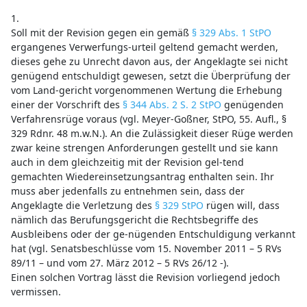
1.
Soll mit der Revision gegen ein gemäß
§ 329 Abs. 1 StPO
ergangenes Verwerfungs-urteil geltend gemacht werden,
dieses gehe zu Unrecht davon aus, der Angeklagte sei nicht
genügend entschuldigt gewesen, setzt die Überprüfung der
vom Land-gericht vorgenommenen Wertung die Erhebung
einer der Vorschrift des
§ 344 Abs. 2 S. 2 StPO
genügenden
Verfahrensrüge voraus (vgl. Meyer-Goßner, StPO, 55. Aufl., §
329 Rdnr. 48 m.w.N.). An die Zulässigkeit dieser Rüge werden
zwar keine strengen Anforderungen gestellt und sie kann
auch in dem gleichzeitig mit der Revision gel-tend
gemachten Wiedereinsetzungsantrag enthalten sein. Ihr
muss aber jedenfalls zu entnehmen sein, dass der
Angeklagte die Verletzung des
§ 329 StPO
rügen will, dass
nämlich das Berufungsgericht die Rechtsbegriffe des
Ausbleibens oder der ge-nügenden Entschuldigung verkannt
hat (vgl. Senatsbeschlüsse vom 15. November 2011 – 5 RVs
89/11 – und vom 27. März 2012 – 5 RVs 26/12 -).
Einen solchen Vortrag lässt die Revision vorliegend jedoch
vermissen.