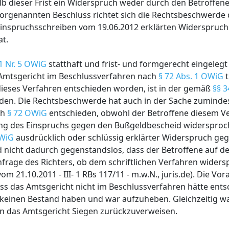
b dieser Frist ein Widerspruch weder durch den Betroffen
vorgenannten Beschluss richtet sich die Rechtsbeschwerde 
m Einspruchsschreiben vom 19.06.2012 erklärten Widerspruc
t.
 1 Nr. 5 OWiG
statthaft und frist- und formgerecht eingelegt
 Amtsgericht im Beschlussverfahren nach
§ 72 Abs. 1 OWiG
t
dieses Verfahren entschieden worden, ist in der gemäß
§§ 3
. Die Rechtsbeschwerde hat auch in der Sache zumindest 
ch
§ 72 OWiG
entschieden, obwohl der Betroffene diesem V
egung des Einspruchs gegen den Bußgeldbescheid widersproch
OWiG
ausdrücklich oder schlüssig erklärter Widerspruch geg
nicht dadurch gegenstandslos, dass der Betroffene auf d
nfrage des Richters, ob dem schriftlichen Verfahren wider
om 21.10.2011 - III- 1 RBs 117/11 - m.w.N., juris.de). Die V
ass das Amtsgericht nicht im Beschlussverfahren hätte ents
keinen Bestand haben und war aufzuheben. Gleichzeitig wa
n das Amtsgericht Siegen zurückzuverweisen.