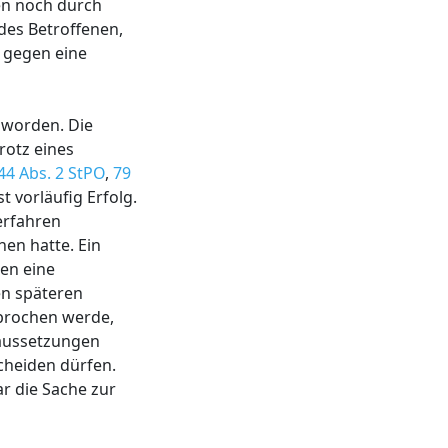
en noch durch
des Betroffenen,
h gegen eine
 worden. Die
rotz eines
44 Abs. 2 StPO
,
79
vorläufig Erfolg.
erfahren
en hatte. Ein
en eine
en späteren
sprochen werde,
oraussetzungen
cheiden dürfen.
r die Sache zur