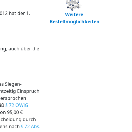
12 hat der 1.
Weitere
Bestellmöglichkeiten
ng, auch über die
s Siegen-
htzeitig Einspruch
idersprochen
mäß
§ 72 OWiG
on 95,00 €
tscheidung durch
bens nach
§ 72 Abs.