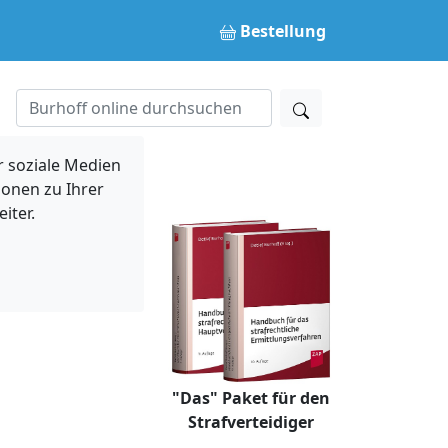
Bestellung
 soziale Medien
ionen zu Ihrer
iter.
"Das" Paket für den
Strafverteidiger