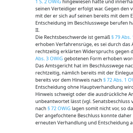
1 S. 2 OWiG
hingewiesen hatte und innerhal
seinen Verteidiger erfolgt war. Gegen den 
mit der er sich auf seinen bereits mit de
Entscheidung im Beschlusswege berufen ha
II.
Die Rechtsbeschwerde ist gemäß
§ 79 Abs.
erhoben Verfahrensrüge, es sei durch das
rechtzeitig erklärten Widerspruchs gegen 
Abs. 3 OWiG
gebotenen Form erhoben worden
Das Amtsgericht hat im Beschlusswege na
rechtzeitig, nämlich bereits mit der Einl
bereits vor dem Hinweis nach
§ 72 Abs. 1 
Entscheidung ohne Hauptverhandlung wird 
Hinweis schweigt oder die ausdrückliche A
unbeantwortet lässt (vgl. Senatsbeschluss v
nach
§ 72 OWiG
lagen somit nicht vor, so d
Der angefochtene Beschluss konnte daher 
erneuten Verhandlung und Entscheidung a