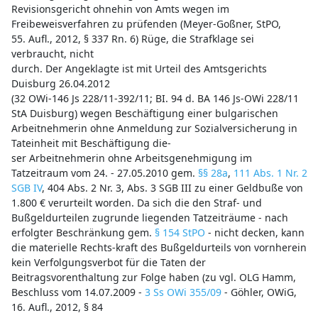
Revisionsgericht ohnehin von Amts wegen im
Freibeweisverfahren zu prüfenden (Meyer-Goßner, StPO,
55. Aufl., 2012, § 337 Rn. 6) Rüge, die Strafklage sei
verbraucht, nicht
durch. Der Angeklagte ist mit Urteil des Amtsgerichts
Duisburg 26.04.2012
(32 OWi-146 Js 228/11-392/11; BI. 94 d. BA 146 Js-OWi 228/11
StA Duisburg) wegen Beschäftigung einer bulgarischen
Arbeitnehmerin ohne Anmeldung zur Sozialversicherung in
Tateinheit mit Beschäftigung die-
ser Arbeitnehmerin ohne Arbeitsgenehmigung im
Tatzeitraum vom 24. - 27.05.2010 gem.
§§ 28a
,
111 Abs. 1 Nr. 2
SGB IV
, 404 Abs. 2 Nr. 3, Abs. 3 SGB III zu einer Geldbuße von
1.800 € verurteilt worden. Da sich die den Straf- und
Bußgeldurteilen zugrunde liegenden Tatzeiträume - nach
erfolgter Beschränkung gem.
§ 154 StPO
- nicht decken, kann
die materielle Rechts-kraft des Bußgeldurteils von vornherein
kein Verfolgungsverbot für die Taten der
Beitragsvorenthaltung zur Folge haben (zu vgl. OLG Hamm,
Beschluss vom 14.07.2009 -
3 Ss OWi 355/09
- Göhler, OWiG,
16. Aufl., 2012, § 84