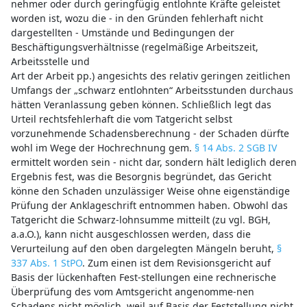
nehmer oder durch geringfügig entlohnte Kräfte geleistet
worden ist, wozu die - in den Gründen fehlerhaft nicht
dargestellten - Umstände und Bedingungen der
Beschäftigungsverhältnisse (regelmäßige Arbeitszeit,
Arbeitsstelle und
Art der Arbeit pp.) angesichts des relativ geringen zeitlichen
Umfangs der „schwarz entlohnten“ Arbeitsstunden durchaus
hätten Veranlassung geben können. Schließlich legt das
Urteil rechtsfehlerhaft die vom Tatgericht selbst
vorzunehmende Schadensberechnung - der Schaden dürfte
wohl im Wege der Hochrechnung gem.
§ 14 Abs. 2 SGB IV
ermittelt worden sein - nicht dar, sondern hält lediglich deren
Ergebnis fest, was die Besorgnis begründet, das Gericht
könne den Schaden unzulässiger Weise ohne eigenständige
Prüfung der Anklageschrift entnommen haben. Obwohl das
Tatgericht die Schwarz-lohnsumme mitteilt (zu vgl. BGH,
a.a.O.), kann nicht ausgeschlossen werden, dass die
Verurteilung auf den oben dargelegten Mängeln beruht,
§
337 Abs. 1 StPO
. Zum einen ist dem Revisionsgericht auf
Basis der lückenhaften Fest-stellungen eine rechnerische
Überprüfung des vom Amtsgericht angenomme-nen
Schadens nicht möglich, weil auf Basis der Feststellung nicht