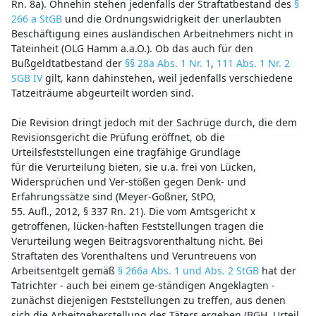
Rn. 8a). Ohnehin stehen jedenfalls der Straftatbestand des
§
266 a StGB
und die Ordnungswidrigkeit der unerlaubten
Beschäftigung eines ausländischen Arbeitnehmers nicht in
Tateinheit (OLG Hamm a.a.O.). Ob das auch für den
Bußgeldtatbestand der
§§ 28a Abs. 1 Nr. 1
,
111 Abs. 1 Nr. 2
SGB IV
gilt, kann dahinstehen, weil jedenfalls verschiedene
Tatzeiträume abgeurteilt worden sind.
Die Revision dringt jedoch mit der Sachrüge durch, die dem
Revisionsgericht die Prüfung eröffnet, ob die
Urteilsfeststellungen eine tragfähige Grundlage
für die Verurteilung bieten, sie u.a. frei von Lücken,
Widersprüchen und Ver-stößen gegen Denk- und
Erfahrungssätze sind (Meyer-Goßner, StPO,
55. Aufl., 2012, § 337 Rn. 21). Die vom Amtsgericht x
getroffenen, lücken-haften Feststellungen tragen die
Verurteilung wegen Beitragsvorenthaltung nicht. Bei
Straftaten des Vorenthaltens und Veruntreuens von
Arbeitsentgelt gemäß
§ 266a Abs. 1 und Abs. 2 StGB
hat der
Tatrichter - auch bei einem ge-ständigen Angeklagten -
zunächst diejenigen Feststellungen zu treffen, aus denen
sich die Arbeitgeberstellung des Täters ergeben (BGH, Urteil