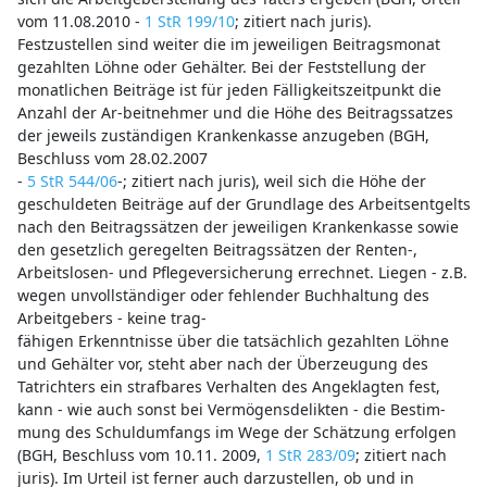
vom 11.08.2010 -
1 StR 199/10
; zitiert nach juris).
Festzustellen sind weiter die im jeweiligen Beitragsmonat
gezahlten Löhne oder Gehälter. Bei der Feststellung der
monatlichen Beiträge ist für jeden Fälligkeitszeitpunkt die
Anzahl der Ar-beitnehmer und die Höhe des Beitragssatzes
der jeweils zuständigen Krankenkasse anzugeben (BGH,
Beschluss vom 28.02.2007
-
5 StR 544/06
-; zitiert nach juris), weil sich die Höhe der
geschuldeten Beiträge auf der Grundlage des Arbeitsentgelts
nach den Beitragssätzen der jeweiligen Krankenkasse sowie
den gesetzlich geregelten Beitragssätzen der Renten-,
Arbeitslosen- und Pflegeversicherung errechnet. Liegen - z.B.
wegen unvollständiger oder fehlender Buchhaltung des
Arbeitgebers - keine trag-
fähigen Erkenntnisse über die tatsächlich gezahlten Löhne
und Gehälter vor, steht aber nach der Überzeugung des
Tatrichters ein strafbares Verhalten des Angeklagten fest,
kann - wie auch sonst bei Vermögensdelikten - die Bestim-
mung des Schuldumfangs im Wege der Schätzung erfolgen
(BGH, Beschluss vom 10.11. 2009,
1 StR 283/09
; zitiert nach
juris). Im Urteil ist ferner auch darzustellen, ob und in