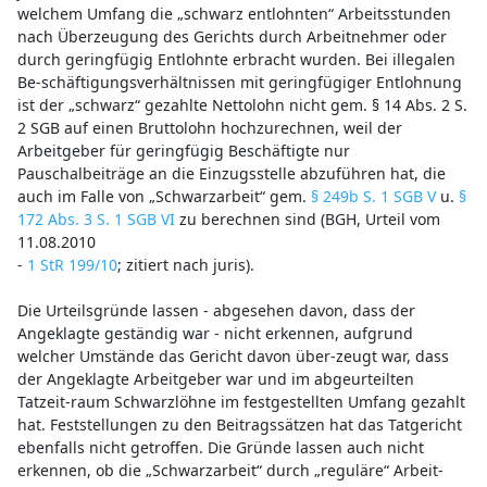
welchem Umfang die „schwarz entlohnten“ Arbeitsstunden
nach Überzeugung des Gerichts durch Arbeitnehmer oder
durch geringfügig Entlohnte erbracht wurden. Bei illegalen
Be-schäftigungsverhältnissen mit geringfügiger Entlohnung
ist der „schwarz“ gezahlte Nettolohn nicht gem. § 14 Abs. 2 S.
2 SGB auf einen Bruttolohn hochzurechnen, weil der
Arbeitgeber für geringfügig Beschäftigte nur
Pauschalbeiträge an die Einzugsstelle abzuführen hat, die
auch im Falle von „Schwarzarbeit“ gem.
§ 249b S. 1 SGB V
u.
§
172 Abs. 3 S. 1 SGB VI
zu berechnen sind (BGH, Urteil vom
11.08.2010
-
1 StR 199/10
; zitiert nach juris).
Die Urteilsgründe lassen - abgesehen davon, dass der
Angeklagte geständig war - nicht erkennen, aufgrund
welcher Umstände das Gericht davon über-zeugt war, dass
der Angeklagte Arbeitgeber war und im abgeurteilten
Tatzeit-raum Schwarzlöhne im festgestellten Umfang gezahlt
hat. Feststellungen zu den Beitragssätzen hat das Tatgericht
ebenfalls nicht getroffen. Die Gründe lassen auch nicht
erkennen, ob die „Schwarzarbeit“ durch „reguläre“ Arbeit-