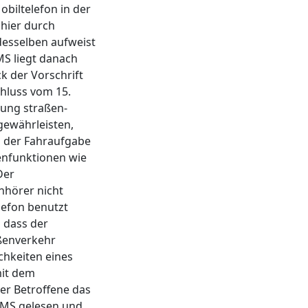
obiltelefon in der
 hier durch
desselben aufweist
MS liegt danach
k der Vorschrift
hluss vom 15.
rung straßen-
ewährleisten,
g der Fahraufgabe
ienfunktionen wie
Der
nhörer nicht
lefon benutzt
o dass der
aßenverkehr
chkeiten eines
mit dem
der Betroffene das
 SMS gelesen und