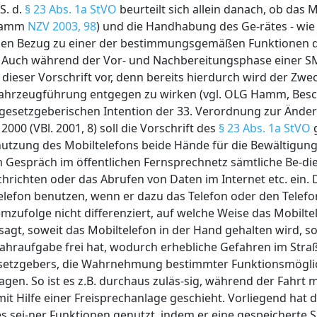
S. d.
§ 23 Abs. 1a StVO
beurteilt sich allein danach, ob das M
 Hamm
NZV 2003, 98
) und die Handhabung des Ge-rätes - wie
einen Bezug zu einer der bestimmungsgemäßen Funktionen 
. Auch während der Vor- und Nachbereitungsphase einer S
dieser Vorschrift vor, denn bereits hierdurch wird der Zwec
 Fahrzeugführung entgegen zu wirken (vgl. OLG Hamm, Besc
 gesetzgeberischen Intention der 33. Verordnung zur Ände
000 (VBl. 2001, 8) soll die Vorschrift des
§ 23 Abs. 1a StVO
g
utzung des Mobiltelefons beide Hände für die Bewältigun
em Gespräch im öffentlichen Fernsprechnetz sämtliche Be-d
richten oder das Abrufen von Daten im Internet etc. ein. 
elefon benutzen, wenn er dazu das Telefon oder den Telefo
zufolge nicht differenziert, auf welche Weise das Mobilte
sagt, soweit das Mobiltelefon in der Hand gehalten wird, s
Fahraufgabe frei hat, wodurch erhebliche Gefahren im Str
Gesetzgebers, die Wahrnehmung bestimmter Funktionsmögli
gen. So ist es z.B. durchaus zuläs-sig, während der Fahrt 
mit Hilfe einer Freisprechanlage geschieht. Vorliegend hat 
es sei-ner Funktionen genutzt, indem er eine gespeicherte