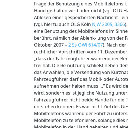
Frage der Benutzung eines Mobiltelefons i. 
Hand ge-halten wird oder nicht (vgl. OLG
Ablesen einer gespeicherten Nachricht - 
(vgl. hierzu auch OLG Köln
NJW 2005, 3366
)
eine Benutzung des Mobiltelefons im Sinne 
berührt, nämlich der Ablenk- ung von der
Oktober 2007 –
2 Ss OWi 614/07
). Nach der
rechtlicher Vorschriften vom 11. Dezember 2
„dass der Fahrzeugführer während der Ben
frei hat. Die Be-nutzung schließt neben d
das Anwählen, die Versendung von Kurznach
Fahrzeugführer darf das Mobil- oder Autot
aufnehmen oder halten muss …” Es wird dem
wird, sondern es ist jegliche Nutzung unter
Fahrzeugführer nicht beide Hände für die 
entstehen können. Es war nicht Ziel des 
Mobiltelefons während der Fahrt zu untersa
Mobiltelefon zu telefonieren, solange dies 
Mobiltelefon in der Hand gehalten und ein