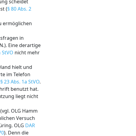
ung scheidet
st (
§ 80 Abs. 2
zu ermöglichen
sfragen in
N.). Eine derartige
a StVO
nicht mehr
Hand hielt und
te im Telefon
n
§ 23 Abs. 1a StVO
.
rift benutzt hat.
tzung liegt nicht
 (vgl. OLG Hamm
blichen Versuch
Thüring. OLG
DAR
70
). Denn die