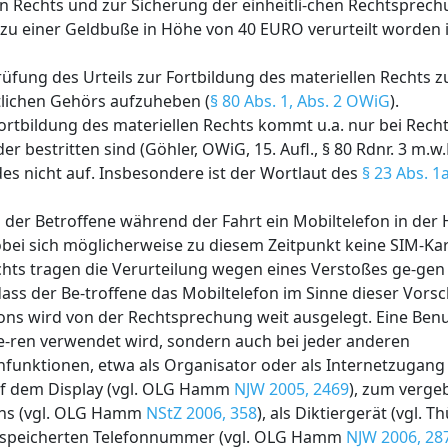
en Rechts und zur Sicherung der einheitli-chen Rechtsprech
 zu einer Geldbuße in Höhe von 40 EURO verurteilt worden i
üfung des Urteils zur Fortbildung des materiellen Rechts 
tlichen Gehörs aufzuheben (
§ 80 Abs. 1, Abs. 2 OWiG
).
rtbildung des materiellen Rechts kommt u.a. nur bei Recht
r bestritten sind (Göhler, OWiG, 15. Aufl., § 80 Rdnr. 3 m.w.
es nicht auf. Insbesondere ist der Wortlaut des
§ 23 Abs. 1
der Betroffene während der Fahrt ein Mobiltelefon in der 
bei sich möglicherweise zu diesem Zeitpunkt keine SIM-Kar
chts tragen die Verurteilung wegen eines Verstoßes ge-ge
dass der Be-troffene das Mobiltelefon im Sinne dieser Vorsch
ons wird von der Rechtsprechung weit ausgelegt. Eine Benu
e-ren verwendet wird, sondern auch bei jeder anderen
nktionen, etwa als Organisator oder als Internetzugang
auf dem Display (vgl. OLG Hamm
NJW 2005, 2469
), zum verge
chs (vgl. OLG Hamm
NStZ 2006, 358
), als Diktiergerät (vgl. 
gespeicherten Telefonnummer (vgl. OLG Hamm
NJW 2006, 28