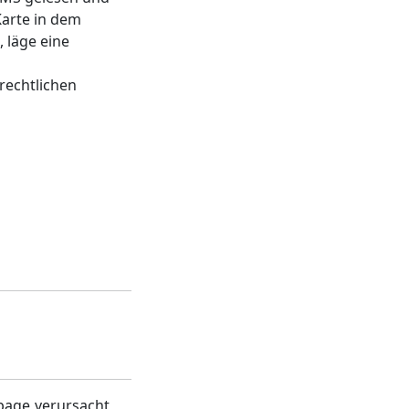
Karte in dem
 läge eine
rechtlichen
page verursacht