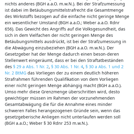
nichts anderes (BGH a.a.O. m.w.N.). Bei der Strafzumessung
ist dabei im Betäubungsmittelstrafrecht die Gesamtmenge
des Wirkstoffs bezogen auf die einfache nicht geringe Menge
ein wesentlicher Umstand (BGH a.a.O.; Weber a.a.O. Rdnr
656). Das Gewicht des Angriffs auf die Volksgesundheit, das
sich in dem Vielfachen der nicht geringen Menge des
Betäubungsmittels ausdrückt, ist bei der Strafzumessung in
die Abwägung einzubeziehen (BGH a.a.O. m.w.N.). Der
Gesetzgeber hat der Menge dadurch einen beson-deren
Stellenwert eingeräumt, dass er bei den Straftatbeständen
des
§ 29 a Abs. 1 Nr. 2
,
§ 30 Abs. 1 Nr. 4
,
§ 30 a Abs. 1 und 2
Nr. 2 BtMG
das Vorliegen der zu einem deutlich höheren
Strafrahmen führenden Qualifikation von dem Vorliegen
einer nicht geringen Menge abhängig macht (BGH a.a.O.).
Umso mehr diese Grenzmenge überschritten wird, desto
gewichtiger müssen im Rahmen der vorzunehmenden
Gesamtabwägung die für die Annahme eines minder
schweren Falles herangezogenen Gründe sein, wenn das
gesetzgeberische Anliegen nicht unterlaufen werden soll
(BGH a.a.O.; Weber § 30 Rdnr 253 m.w.N.).