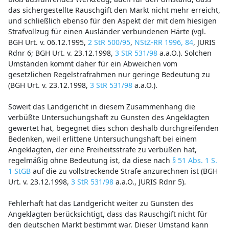
das sichergestellte Rauschgift den Markt nicht mehr erreicht,
und schließlich ebenso für den Aspekt der mit dem hiesigen
Strafvollzug für einen Ausländer verbundenen Härte (vgl.
BGH Urt. v. 06.12.1995,
2 StR 500/95
,
NStZ-RR 1996, 84
, JURIS
Rdnr 6; BGH Urt. v. 23.12.1998,
3 StR 531/98
a.a.O.). Solchen
Umständen kommt daher für ein Abweichen vom
gesetzlichen Regelstrafrahmen nur geringe Bedeutung zu
(BGH Urt. v. 23.12.1998,
3 StR 531/98
a.a.O.).
Soweit das Landgericht in diesem Zusammenhang die
verbüßte Untersuchungshaft zu Gunsten des Angeklagten
gewertet hat, begegnet dies schon deshalb durchgreifenden
Bedenken, weil erlittene Untersuchungshaft bei einem
Angeklagten, der eine Freiheitsstrafe zu verbüßen hat,
regelmäßig ohne Bedeutung ist, da diese nach
§ 51 Abs. 1 S.
1 StGB
auf die zu vollstreckende Strafe anzurechnen ist (BGH
Urt. v. 23.12.1998,
3 StR 531/98
a.a.O., JURIS Rdnr 5).
Fehlerhaft hat das Landgericht weiter zu Gunsten des
Angeklagten berücksichtigt, dass das Rauschgift nicht für
den deutschen Markt bestimmt war. Dieser Umstand kann