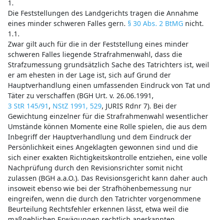
1.
Die Feststellungen des Landgerichts tragen die Annahme
eines minder schweren Falles gern.
§ 30 Abs. 2 BtMG
nicht.
1.1.
Zwar gilt auch für die in der Feststellung eines minder
schweren Falles liegende Strafrahmenwahl, dass die
Strafzumessung grundsätzlich Sache des Tatrichters ist, weil
er am ehesten in der Lage ist, sich auf Grund der
Hauptverhandlung einen umfassenden Eindruck von Tat und
Täter zu verschaffen (BGH Urt. v. 26.06.1991,
3 StR 145/91
,
NStZ 1991, 529
, JURIS Rdnr 7). Bei der
Gewichtung einzelner für die Strafrahmenwahl wesentlicher
Umstände können Momente eine Rolle spielen, die aus dem
Inbegriff der Hauptverhandlung und dem Eindruck der
Persönlichkeit eines Angeklagten gewonnen sind und die
sich einer exakten Richtigkeitskontrolle entziehen, eine volle
Nachprüfung durch den Revisionsrichter somit nicht
zulassen (BGH a.a.O.). Das Revisionsgericht kann daher auch
insoweit ebenso wie bei der Strafhöhenbemessung nur
eingreifen, wenn die durch den Tatrichter vorgenommene
Beurteilung Rechtsfehler erkennen lässt, etwa weil die
maßgeblichen Erwägungen rechtlich anerkannten