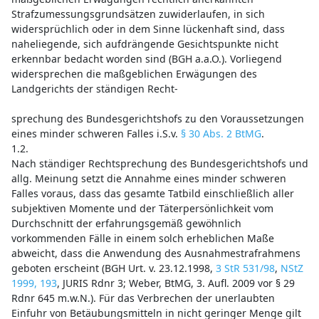
Strafzumessungsgrundsätzen zuwiderlaufen, in sich
widersprüchlich oder in dem Sinne lückenhaft sind, dass
naheliegende, sich aufdrängende Gesichtspunkte nicht
erkennbar bedacht worden sind (BGH a.a.O.). Vorliegend
widersprechen die maßgeblichen Erwägungen des
Landgerichts der ständigen Recht-
sprechung des Bundesgerichtshofs zu den Voraussetzungen
eines minder schweren Falles i.S.v.
§ 30 Abs. 2 BtMG
.
1.2.
Nach ständiger Rechtsprechung des Bundesgerichtshofs und
allg. Meinung setzt die Annahme eines minder schweren
Falles voraus, dass das gesamte Tatbild einschließlich aller
subjektiven Momente und der Täterpersönlichkeit vom
Durchschnitt der erfahrungsgemäß gewöhnlich
vorkommenden Fälle in einem solch erheblichen Maße
abweicht, dass die Anwendung des Ausnahmestrafrahmens
geboten erscheint (BGH Urt. v. 23.12.1998,
3 StR 531/98
,
NStZ
1999, 193
, JURIS Rdnr 3; Weber, BtMG, 3. Aufl. 2009 vor § 29
Rdnr 645 m.w.N.). Für das Verbrechen der unerlaubten
Einfuhr von Betäubungsmitteln in nicht geringer Menge gilt