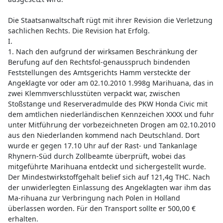
Die Staatsanwaltschaft rügt mit ihrer Revision die Verletzung
sachlichen Rechts. Die Revision hat Erfolg.
I.
1. Nach den aufgrund der wirksamen Beschränkung der
Berufung auf den Rechtsfol-genausspruch bindenden
Feststellungen des Amtsgerichts Hamm versteckte der
Angeklagte vor oder am 02.10.2010 1.998g Marihuana, das in
zwei Klemmverschlusstüten verpackt war, zwischen
Stoßstange und Reserveradmulde des PKW Honda Civic mit
dem amtlichen niederländischen Kennzeichen XXXX und fuhr
unter Mitführung der vorbezeichneten Drogen am 02.10.2010
aus den Niederlanden kommend nach Deutschland. Dort
wurde er gegen 17.10 Uhr auf der Rast- und Tankanlage
Rhynern-Süd durch Zollbeamte überprüft, wobei das
mitgeführte Marihuana entdeckt und sichergestellt wurde.
Der Mindestwirkstoffgehalt belief sich auf 121,4g THC. Nach
der unwiderlegten Einlassung des Angeklagten war ihm das
Ma-rihuana zur Verbringung nach Polen in Holland
überlassen worden. Für den Transport sollte er 500,00 €
erhalten.