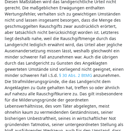
Diesen Maßstäben wird das landgerichtliche Urteil nicht
gerecht. Die maßgeblichen Erwägungen enthalten
Wertungsfehler, verhalten sich zu gewichtigen Umständen
nicht und lassen insgesamt besorgen, dass die Menge des
geschmuggelten Rauschgifts zwar ausdrücklich erörtert,
aber tatsächlich nicht berücksichtigt worden ist. Letzteres
liegt deshalb nahe, weil die Rauschgiftmenge durch das
Landgericht lediglich erwähnt wird, das Urteil aber jegliche
Auseinandersetzung missen lässt, weshalb gleichwohl ein
minder schwerer Fall anzunehmen war. Auch die übrigen
durch das Landgericht zu Gunsten des Angeklagten
gewerteten Umstände sind vorliegend nicht geeignet, einen
minder schweren Fall i.S.d.
§ 30 Abs. 2 BtMG
anzunehmen.
Die Strafmilderungsgründe, die das Landgericht dem
Angeklagten zu Gute gehalten hat, treffen so oder ähnlich
auf nahezu alle Rauschgiftkuriere zu. Das gilt insbesondere
für die Milderungsgründe der geordneten
Lebensverhältnisse, des vom Täter abgelegten, meist
ohnehin kaum zu vermeidenden Geständnisses, seiner
bisherigen Unbestraftheit, seines in wirtschaftlicher Not
gründenden Tatmotivs, seiner untergeordneten Stellung als
bloß ausführendes Werkzeug, auch für den Umstand, dass