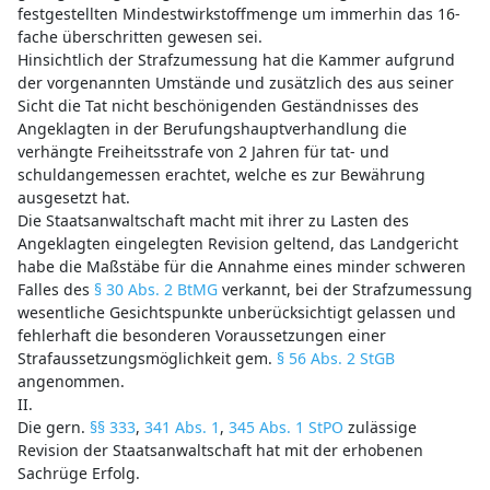
festgestellten Mindestwirkstoffmenge um immerhin das 16-
fache überschritten gewesen sei.
Hinsichtlich der Strafzumessung hat die Kammer aufgrund
der vorgenannten Umstände und zusätzlich des aus seiner
Sicht die Tat nicht beschönigenden Geständnisses des
Angeklagten in der Berufungshauptverhandlung die
verhängte Freiheitsstrafe von 2 Jahren für tat- und
schuldangemessen erachtet, welche es zur Bewährung
ausgesetzt hat.
Die Staatsanwaltschaft macht mit ihrer zu Lasten des
Angeklagten eingelegten Revision geltend, das Landgericht
habe die Maßstäbe für die Annahme eines minder schweren
Falles des
§ 30 Abs. 2 BtMG
verkannt, bei der Strafzumessung
wesentliche Gesichtspunkte unberücksichtigt gelassen und
fehlerhaft die besonderen Voraussetzungen einer
Strafaussetzungsmöglichkeit gem.
§ 56 Abs. 2 StGB
angenommen.
II.
Die gern.
§§ 333
,
341 Abs. 1
,
345 Abs. 1 StPO
zulässige
Revision der Staatsanwaltschaft hat mit der erhobenen
Sachrüge Erfolg.