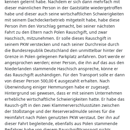
kennen gelernt habe. Nachdem er sich dann mehrfach mit
dieser männlichen Person in der Gaststätte wiedergetroffen
habe und dieser auch seine wirtschaftlichen Schwierigkeiten
mit seinem Dachdeckerbetrieb mitgeteilt habe, habe diese
Person ihm den Vorschlag gemacht, bei seiner nächsten
Fahrt zu den Eltern nach Polen Rauschgift, und zwar
Haschisch, mitzunehmen. Er solle dieses Rauschgift in
seinem PKW verstecken und nach seiner Durchreise durch
die Bundesrepublik Deutschland den unmittelbar hinter der
Grenze in Polen gelegenen Parkplatz anfahren. Dort werde er
angesprochen werden; einer Person, die ihn auf das aus den
Niederlanden stammende Haschisch anspreche, könne er
das Rauschgift aushändigen. Für den Transport solle er dann
von dieser Person 500,00 € ausgezahlt erhalten. Nach
Überwindung einiger Hemmungen habe er zugesagt.
Hintergrund sei gewesen, dass er mit seinem Unternehmen
erhebliche wirtschaftliche Schwierigkeiten hatte. Er habe das
Rausch-gift in den zwei Klammerverschlusstüten zwischen
der Stoßstange und der Reserveradmulde seines für die
Heimfahrt nach Polen genutzten PKW verstaut. Der ihn auf
dieser Fahrt begleitende, ebenfalls aus Polen stammende
Beifahrer habe von diesem Rauschgifttransport nichts