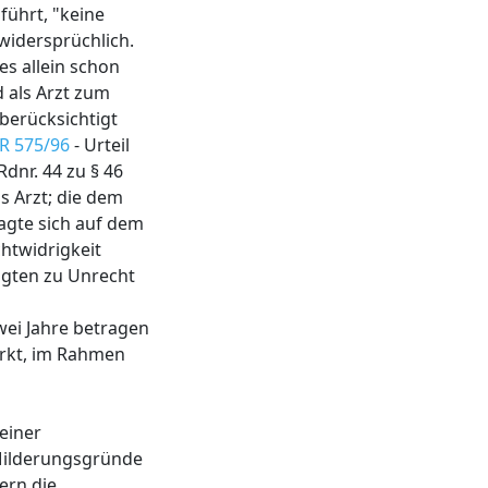
ührt, "keine
widersprüchlich.
s allein schon
 als Arzt zum
 berücksichtigt
R 575/96
- Urteil
Rdnr. 44 zu § 46
s Arzt; die dem
agte sich auf dem
htwidrigkeit
agten zu Unrecht
wei Jahre betragen
irkt, im Rahmen
einer
 Milderungsgründe
ern die