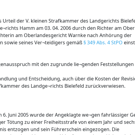
 Urteil der V. kleinen Strafkammer des Landgerichts Bielef
ge¬richts Hamm am 03. 04. 2006 durch den Richter am Oberl
ichterin am Oberlandesgericht Warnke nach Anhörung der
en sowie seines Ver¬teidigers gemäß
§ 349 Abs. 4 StPO
eins
lgenausspruch mit den zugrunde lie¬genden Feststellungen
ndlung und Entscheidung, auch über die Kosten der Revisio
afkammer des Landge¬richts Bielefeld zurückverwiesen.
om 6. Juni 2005 wurde der Angeklagte we¬gen fahrlässiger 
iger Tötung zu einer Freiheitsstrafe von einem Jahr und se
bnis entzogen und sein Führerschein eingezogen. Die