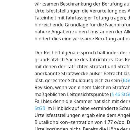
wirksamen Beschränkung der Berufung auf 
Urteilsfeststellungen die Verurteilung de
Tateinheit mit fahrlässiger Tötung tragen; d
hinreichende Grundlage für die Nachprüfun
nähere Angaben zu den Umständen der Alk
hindert dies eine wirksame Berufung auf d
Der Rechtsfolgenausspruch hält indes der 
grundsätzlich Sache des Tatrichters. Das 
mit denen der Tatrichter Strafart und Straf
anerkannte Strafzwecke außer Betracht läs
löst, gerechter Schuldausgleich zu sein (
BGH
Revision, wenn von einem falschen Strafra
maßgeblichen Leitgesichtspunkte (
§ 46 StG
Fall hier, denn die Kammer hat sich mit d
StGB
im Hinblick auf eine verminderte Sch
Urteilsfeststellungen ergab eine dem Ang
Blutalkoholkon¬zentration von 1,77 o/oo. D
Urteilsgründen nicht. Bereits die Höhe der