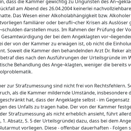
 sein, dass die Kammer gewichtig zu Ungunsten des An¬gekl
lrückfall am Abend des 26.04.2004 keinerlei nachvollziehbar
 hatte. Das Wesen einer Alkoholabhängigkeit bzw. Alkohol
tvorliegen familiärer oder berufli¬cher Krisen als Auslöser
r¬schulden darstellen muss. Im Rahmen der Prüfung der V
n Gesamtwürdigung der bei dem Angeklagten vor¬liegend
 der von der Kammer zu erwägen ist, ob nicht die Einholu
int. Soweit die Kammer den behandelnden Arzt Dr. Reker al
etraf dies nach den Ausführungen der Urteilsgründe im W
tische Behandlung des Ange¬klagten, weniger die bereits v
olproblematik.
 zur Strafzumessung sind nicht frei von Rechtsfehlern. So
ruch, als die Kammer mildernde Umstände, insbesondere 
geschränkt hat, dass der Angeklagte selbst - im Gegensat
gen des Unfalls zu tragen habe. Der von der Kammer festges
der Strafzumessung als nicht erheblich ansieht, führt alle
B, 1. Absatz, S. 5 der Urteilsgründe) dazu, dass bei dem Ang
utarmut vorliegen. Diese - offenbar dauerhaften - Folgen s