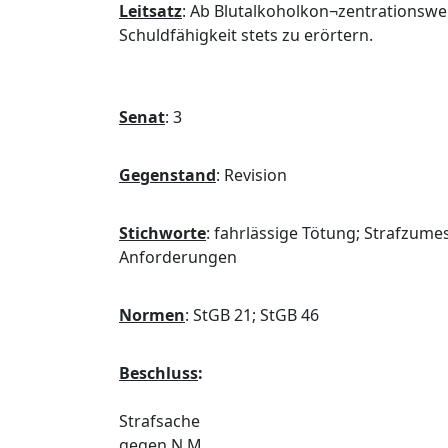
Leitsatz
:
Ab Blutalkoholkon¬zentrationswer
Schuldfähigkeit stets zu erörtern.
Senat
:
3
Gegenstand
:
Revision
Stichworte
:
fahrlässige Tötung; Strafzume
Anforderungen
Normen
:
StGB 21; StGB 46
Beschluss
:
Strafsache
gegen N.M.