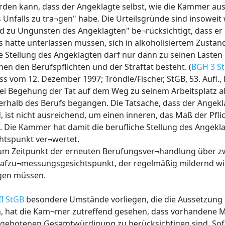
en kann, dass der Angeklagte selbst, wie die Kammer ausf
Unfalls zu tra¬gen" habe. Die Urteilsgründe sind insoweit 
 zu Ungunsten des Angeklagten" be¬rücksichtigt, dass er e
 hätte unterlassen müssen, sich in alkoholisiertem Zustand
he Stellung des Angeklagten darf nur dann zu seinen Lasten
n den Berufspflichten und der Straftat besteht. (
BGH 3 St
ss vom 12. Dezember 1997; Tröndle/Fischer, StGB, 53. Aufl., 
ei Begehung der Tat auf dem Weg zu seinem Arbeitsplatz al
ßerhalb des Berufs begangen. Die Tatsache, dass der Angekl
ist nicht ausreichend, um einen inneren, das Maß der Pflic
ie Kammer hat damit die berufliche Stellung des Angekl
htspunkt ver¬wertet.
 zum Zeitpunkt der erneuten Berufungsver¬handlung über z
trafzu¬messungsgesichtspunkt, der regelmäßig mildernd w
gen müssen.
II StGB
besondere Umstände vorliegen, die die Aussetzung 
n, hat die Kam¬mer zutreffend gesehen, dass vorhandene
gebotenen Gesamtwürdigung zu berücksichtigen sind. Sof