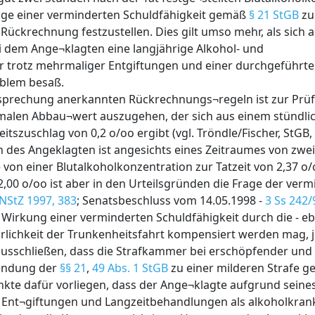
rage einer verminderten Schuldfähigkeit gemäß
§ 21 StGB
zu
 Rückrechnung festzustellen. Dies gilt umso mehr, als sich 
bei dem Ange¬klagten eine langjährige Alkohol- und
 trotz mehrmaliger Entgiftungen und einer durchgeführt
oblem besaß.
sprechung anerkannten Rückrechnungs¬regeln ist zur Prü
imalen Abbau¬wert auszugehen, der sich aus einem stündl
tszuschlag von 0,2 o/oo ergibt (vgl. Tröndle/Fischer, StGB,
ten des Angeklagten ist angesichts eines Zeitraumes von zwe
 von einer Blutalkoholkonzentration zur Tatzeit von 2,37 o
,00 o/oo ist aber in den Urteilsgründen die Frage der ver
NStZ 1997, 383
; Senatsbeschluss vom 14.05.1998 -
3 Ss 242/
e Wirkung einer verminderten Schuldfähigkeit durch die - eb
rlichkeit der Trunkenheitsfahrt kompensiert werden mag, j
ausschließen, dass die Strafkammer bei erschöpfender und 
endung der
§§ 21
,
49 Abs. 1 StGB
zu einer milderen Strafe g
nkte dafür vorliegen, dass der Ange¬klagte aufgrund seine
Ent¬giftungen und Langzeitbehandlungen als alkoholkrank