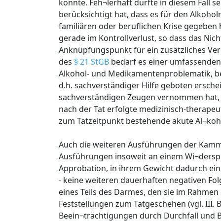
könnte. Feh¬lerhaft dürfte in diesem Fall
berücksichtigt hat, dass es für den Alkoho
familiären oder beruflichen Krise gegeben
gerade im Kontrollverlust, so dass das Nich
Anknüpfungspunkt für ein zusätzliches Ve
des
§ 21 StGB
bedarf es einer umfassende
Alkohol- und Medikamentenproblematik, bei
d.h. sachverständiger Hilfe geboten ersche
sachverständigen Zeugen vernommen hat, b
nach der Tat erfolgte medizinisch-therapeu
zum Tatzeitpunkt bestehende akute Al¬koh
Auch die weiteren Ausführungen der Kammer
Ausführungen insoweit an einem Wi¬dersp
Approbation, in ihrem Gewicht dadurch ein
- keine weiteren dauerhaften negativen Fol
eines Teils des Darmes, den sie im Rahmen 
Feststellungen zum Tatgeschehen (vgl. III. 
Beein¬trächtigungen durch Durchfall und Bl