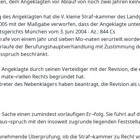
n, dem Angeklagten vor Ablauf von noch zwei Jahren kein
g des Angeklagten hat die V. kleine Straf¬kammer des Landg
2005 mit der Maßgabe verworfen, dass der Angeklagte unte
sgerichts München vom 3. Juni 2004 - Az.: 844 Cs
trafe von einem Jahr und sieben Mo¬naten verurteilt worden
Verlaufe der Berufungshauptverhandlung mit Zustimmung d
usspruch beschränkt.
Angeklagte durch seinen Verteidiger mit der Revision, die
mate¬riellen Rechts begründet hat.
treter des Nebenklägers haben beantragt, die Revision als
er Sache einen zumindest vorläufigen Er¬folg. Sie führt auf 
aus¬spruch mit den insoweit zugrunde liegenden Feststell
zunehmende Überprüfung, ob die Straf¬kammer zu Recht vo