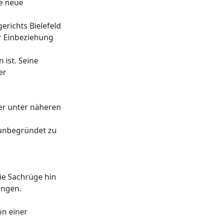
e neue
erichts Bielefeld
r Einbeziehung
 ist. Seine
er
 er unter näheren
 unbegründet zu
die Sachrüge hin
ungen.
n einer