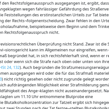
den Rechtsfolgenausspruch ausgegangen ist, ergibt, dass
s Angeklagten wegen fahrlässiger Gefährdung des Straßenve
ie Feststellungen des erstinstanzlichen Urteils zur Tat biete
g der Rechts¬folgenentscheidung. Zwar fehlen in den Urte
oholaufnahme, beispielsweise dem Beginn und dem Trinke
en Rechtsfolgenausspruch nicht.
revisionsrechtlichen Überprüfung nicht Stand. Zwar ist di
Revi¬sionsgericht kann im Allgemeinen nur eingreifen, wen
maß begründet hat, in sich rechtsfehlerhaft sind, wenn er r
st oder wenn sich die Strafe nach oben oder unten von ih
St 24, 132
). Auch begründen die Strafzumessungserwägu
hmen ausgegangen wird oder die für das Strafmaß materiell
B
) nicht richtig gesehen oder nicht zugrunde gelegt worden 
er sich aufdrängenden Möglichkeit einer Strafmilderung ge
uldfähigkeit des Ange¬klagten nicht auseinandergesetzt. N
eklagten um 11.10 Uhr entnommene Blutprobe eine
ie Blutalkoholkonzentration zur Tatzeit ergibt sich hingeg
 gut zwei Stunden nach der Tat festge¬stellten Blutalkoholk