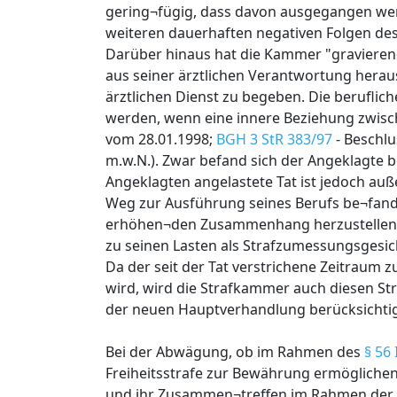
gering¬fügig, dass davon ausgegangen werd
weiteren dauerhaften negativen Folgen des 
Darüber hinaus hat die Kammer "gravierend
aus seiner ärztlichen Verantwortung heraus
ärztlichen Dienst zu begeben. Die beruflic
werden, wenn eine innere Beziehung zwische
vom 28.01.1998;
BGH 3 StR 383/97
- Beschlu
m.w.N.). Zwar befand sich der Angeklagte b
Angeklagten angelastete Tat ist jedoch au
Weg zur Ausführung seines Berufs be¬fand, 
erhöhen¬den Zusammenhang herzustellen. D
zu seinen Lasten als Strafzumessungsgesic
Da der seit der Tat verstrichene Zeitraum
wird, wird die Strafkammer auch diesen S
der neuen Hauptverhandlung berücksichti
Bei der Abwägung, ob im Rahmen des
§ 56 
Freiheitsstrafe zur Bewährung ermögliche
und ihr Zusammen¬treffen im Rahmen der 