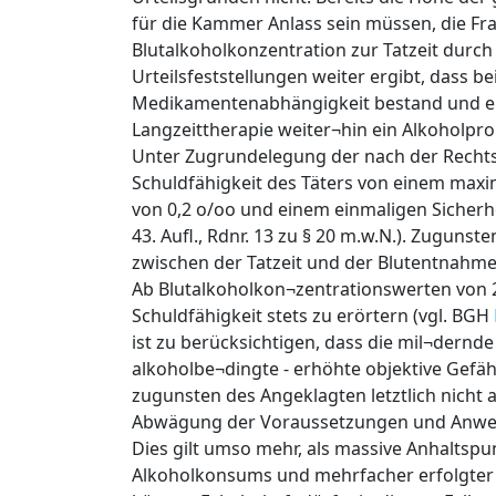
für die Kammer Anlass sein müssen, die F
Blutalkoholkonzentration zur Tatzeit durch
Urteilsfeststellungen weiter ergibt, dass 
Medikamentenabhängigkeit bestand und er
Langzeittherapie weiter¬hin ein Alkoholpr
Unter Zugrundelegung der nach der Recht
Schuldfähigkeit des Täters von einem max
von 0,2 o/oo und einem einmaligen Sicherhei
43. Aufl., Rdnr. 13 zu § 20 m.w.N.). Zuguns
zwischen der Tatzeit und der Blutentnahme
Ab Blutalkoholkon¬zentrationswerten von 2
Schuldfähigkeit stets zu erörtern (vgl. BGH
ist zu berücksichtigen, dass die mil¬dernd
alkoholbe¬dingte - erhöhte objektive Gefäh
zugunsten des Angeklagten letztlich nicht 
Abwägung der Voraussetzungen und Anw
Dies gilt umso mehr, als massive Anhaltspu
Alkoholkonsums und mehrfacher erfolgter 