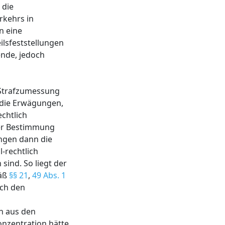
 die
rkehrs in
n eine
ilsfeststellungen
nde, jedoch
e Strafzumessung
n die Erwägungen,
echtlich
rer Bestimmung
ngen dann die
-rechtlich
sind. So liegt der
mäß
§§ 21
,
49 Abs. 1
ach den
en aus den
onzentration hätte