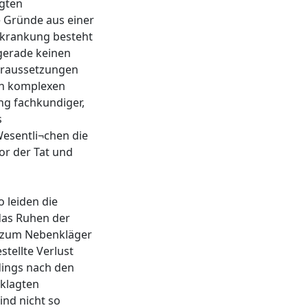
agten
e Gründe aus einer
erkrankung besteht
 gerade keinen
oraussetzungen
en komplexen
ng fachkundiger,
s
esentli¬chen die
or der Tat und
 leiden die
das Ruhen der
z zum Nebenkläger
tellte Verlust
rdings nach den
eklagten
ind nicht so