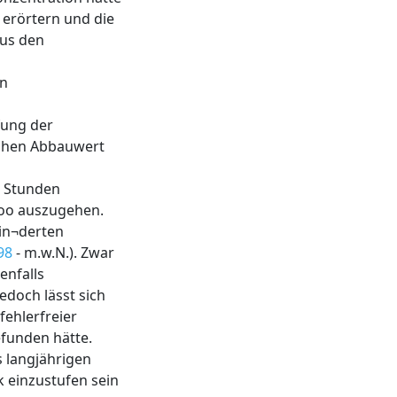
 erörtern und die
aus den
en
fung der
ichen Abbauwert
i Stunden
/oo auszugehen.
min¬derten
98
- m.w.N.). Zwar
enfalls
edoch lässt sich
fehlerfreier
efunden hätte.
s langjährigen
 einzustufen sein