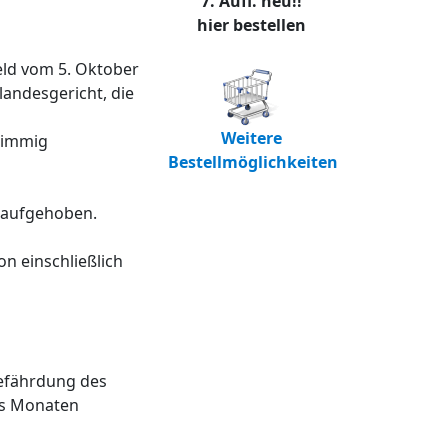
7. Aufl. neu!!
hier bestellen
eld vom 5. Oktober
andesgericht, die
Weitere
timmig
Bestellmöglichkeiten
 aufgehoben.
n einschließlich
Gefährdung des
chs Monaten