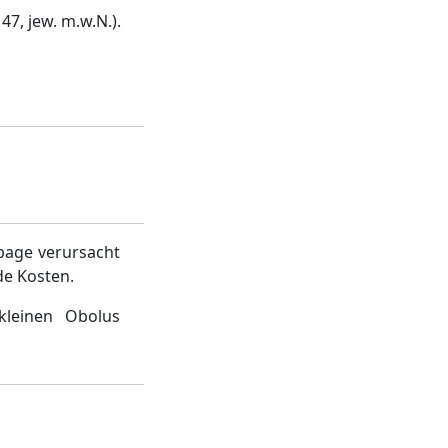
47, jew. m.w.N.).
page verursacht
de Kosten.
kleinen Obolus