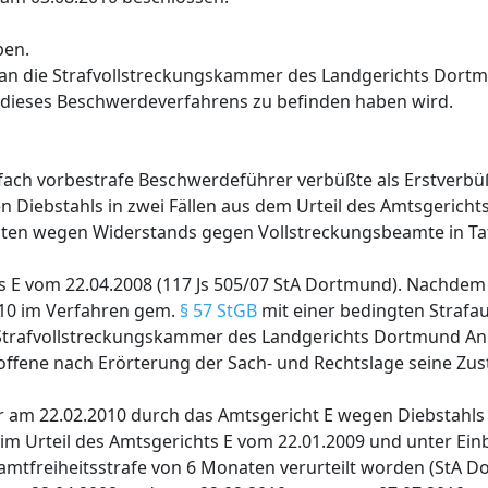
ben.
 an die Strafvollstreckungskammer des Landgerichts Dort
 dieses Beschwerdeverfahrens zu befinden haben wird.
fach vorbestrafe Beschwerdeführer verbüßte als Erstverbü
 Diebstahls in zwei Fällen aus dem Urteil des Amtsgericht
aten wegen Widerstands gegen Vollstreckungsbeamte in Tat
s E vom 22.04.2008 (117 Js 505/07 StA Dortmund). Nachdem
010 im Verfahren gem.
§ 57 StGB
mit einer bedingten Strafa
e Strafvollstreckungskammer des Landgerichts Dortmund 
roffene nach Erörterung der Sach- und Rechtslage seine Z
 am 22.02.2010 durch das Amtsgericht E wegen Diebstahls i
 im Urteil des Amtsgerichts E vom 22.01.2009 und unter Ei
amtfreiheitsstrafe von 6 Monaten verurteilt worden (StA D