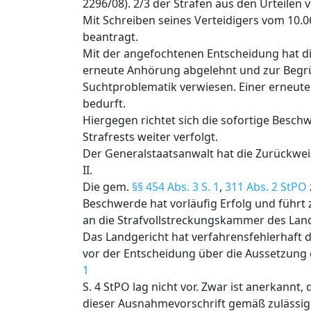
2296/08). 2/3 der Strafen aus den Urteile
Mit Schreiben seines Verteidigers vom 10.
beantragt.
Mit der angefochtenen Entscheidung hat d
erneute Anhörung abgelehnt und zur Begrü
Suchtproblematik verwiesen. Einer erneut
bedurft.
Hiergegen richtet sich die sofortige Besc
Strafrests weiter verfolgt.
Der Generalstaatsanwalt hat die Zurückwe
II.
Die gem.
§§ 454 Abs. 3 S. 1
,
311 Abs. 2 StPO
Beschwerde hat vorläufig Erfolg und führ
an die Strafvollstreckungskammer des Lan
Das Landgericht hat verfahrensfehlerhaft 
vor der Entscheidung über die Aussetzung 
1
S. 4 StPO lag nicht vor. Zwar ist anerkann
dieser Ausnahmevorschrift gemäß zulässig 