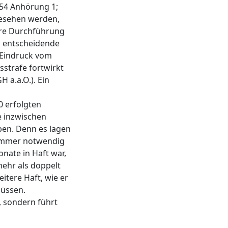
454 Anhörung 1;
gesehen werden,
hre Durchführung
s entscheidende
 Eindruck vom
sstrafe fortwirkt
 a.a.O.). Ein
0 erfolgten
 inzwischen
iben. Denn es lagen
kammer notwendig
nate in Haft war,
ehr als doppelt
itere Haft, wie er
müssen.
, sondern führt