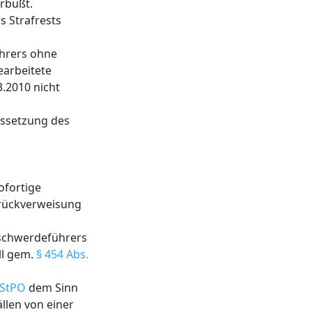
rbüßt.
s Strafrests
ührers ohne
earbeitete
.2010 nicht
ussetzung des
ofortige
urückverweisung
schwerdeführers
ll gem.
§ 454 Abs.
4 StPO
dem Sinn
llen von einer