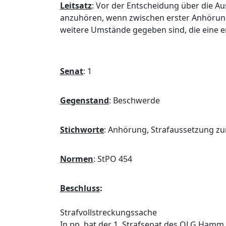
Leitsatz
:
Vor der Entscheidung über die Au
anzuhören, wenn zwischen erster Anhörung
weitere Umstände gegeben sind, die eine 
Senat
:
1
Gegenstand
:
Beschwerde
Stichworte
:
Anhörung, Strafaussetzung zu
Normen
:
StPO 454
Beschluss
:
Strafvollstreckungssache
In pp. hat der 1. Strafsenat des OLG Hamm