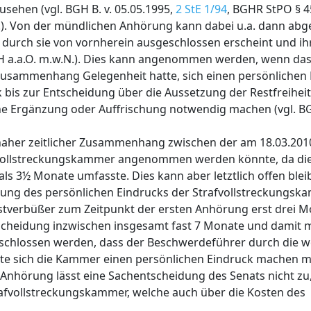
sehen (vgl. BGH B. v. 05.05.1995,
2 StE 1/94
, BGHR StPO § 
N.). Von der mündlichen Anhörung kann dabei u.a. dann ab
 durch sie von vornherein ausgeschlossen erscheint und i
GH a.a.O. m.w.N.). Dies kann angenommen werden, wenn da
 Zusammenhang Gelegenheit hatte, sich einen persönlichen
k bis zur Entscheidung über die Aussetzung der Restfreiheit
e Ergänzung oder Auffrischung notwendig machen (vgl. BGH
n naher zeitlicher Zusammenhang zwischen der am 18.03.201
vollstreckungskammer angenommen werden könnte, da die
als 3½ Monate umfasste. Dies kann aber letztlich offen ble
chung des persönlichen Eindrucks der Strafvollstreckungs
stverbüßer zum Zeitpunkt der ersten Anhörung erst drei Mo
cheidung inzwischen insgesamt fast 7 Monate und damit m
eschlossen werden, dass der Beschwerdeführer durch die we
ätte sich die Kammer einen persönlichen Eindruck machen 
nhörung lässt eine Sachentscheidung des Senats nicht zu
afvollstreckungskammer, welche auch über die Kosten des