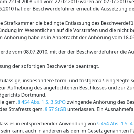
n vom 22.04.2008 und vom 22.02.2010 waren am 07.07.2010 ve
06.2010 hat der Beschwerdeführer erneut die Aussetzung de
ie Strafkammer die bedingte Entlassung des Beschwerdef
ndung im Wesentlichen auf die Vorstrafen und die nicht b
en Anhörung habe es in Anbetracht der Anhörung vom 18.03
hwerde vom 08.07.2010, mit der der Beschwerdeführer die A
isung der sofortigen Beschwerde beantragt.
zulässige, insbesondere form- und fristgemäß eingelegte s
t zur Aufhebung des angefochtenen Beschlusses und zur Z
dgerichts Dortmund.
die gem.
§ 454 Abs. 1 S. 3 StPO
zwingende Anhörung des Be
des Strafrests gem.
§ 57 StGB
unterlassen. Ein Ausnahmefa
t, dass es in entsprechender Anwendung von
§ 454 Abs. 1 S. 
sein kann, auch in anderen als den im Gesetz genannten Fä