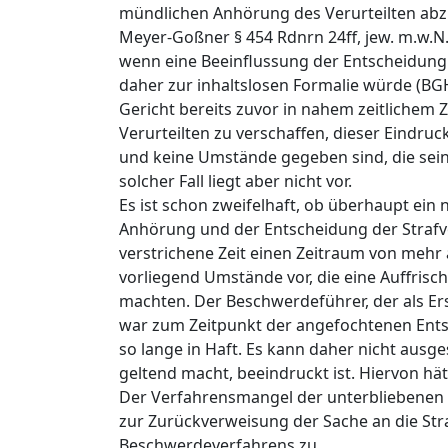
mündlichen Anhörung des Verurteilten abzu
Meyer-Goßner § 454 Rdnrn 24ff, jew. m.w.
wenn eine Beeinflussung der Entscheidung
daher zur inhaltslosen Formalie würde (B
Gericht bereits zuvor in nahem zeitlichem
Verurteilten zu verschaffen, dieser Eindruc
und keine Umstände gegeben sind, die sein
solcher Fall liegt aber nicht vor.
Es ist schon zweifelhaft, ob überhaupt ei
Anhörung und der Entscheidung der Straf
verstrichene Zeit einen Zeitraum von mehr 
vorliegend Umstände vor, die eine Auffris
machten. Der Beschwerdeführer, der als Er
war zum Zeitpunkt der angefochtenen Ents
so lange in Haft. Es kann daher nicht ausg
geltend macht, beeindruckt ist. Hiervon h
Der Verfahrensmangel der unterbliebenen A
zur Zurückverweisung der Sache an die Str
Beschwerdeverfahrens zu