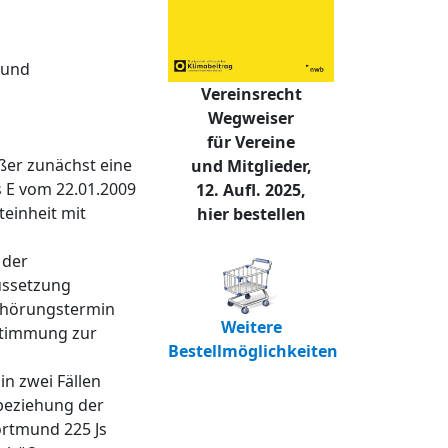
mund
Vereinsrecht
Wegweiser
für Vereine
ßer zunächst eine
und Mitglieder,
s E vom 22.01.2009
12. Aufl. 2025,
einheit mit
hier bestellen
 der
ussetzung
Anhörungstermin
Weitere
ustimmung zur
Bestellmöglichkeiten
n zwei Fällen
nbeziehung der
ortmund 225 Js