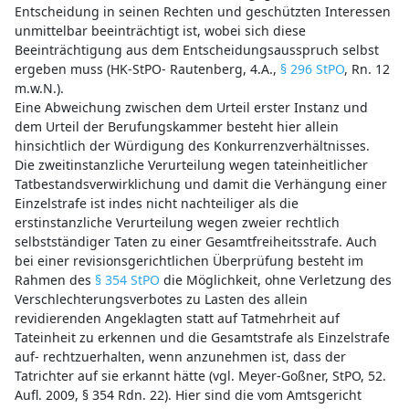
Entscheidung in seinen Rechten und geschützten Interessen
unmittelbar beeinträchtigt ist, wobei sich diese
Beeinträchtigung aus dem Entscheidungsausspruch selbst
ergeben muss (HK-StPO- Rautenberg, 4.A.,
§ 296 StPO
, Rn. 12
m.w.N.).
Eine Abweichung zwischen dem Urteil erster Instanz und
dem Urteil der Berufungskammer besteht hier allein
hinsichtlich der Würdigung des Konkurrenzverhältnisses.
Die zweitinstanzliche Verurteilung wegen tateinheitlicher
Tatbestandsverwirklichung und damit die Verhängung einer
Einzelstrafe ist indes nicht nachteiliger als die
erstinstanzliche Verurteilung wegen zweier rechtlich
selbstständiger Taten zu einer Gesamtfreiheitsstrafe. Auch
bei einer revisionsgerichtlichen Überprüfung besteht im
Rahmen des
§ 354 StPO
die Möglichkeit, ohne Verletzung des
Verschlechterungsverbotes zu Lasten des allein
revidierenden Angeklagten statt auf Tatmehrheit auf
Tateinheit zu erkennen und die Gesamtstrafe als Einzelstrafe
auf- rechtzuerhalten, wenn anzunehmen ist, dass der
Tatrichter auf sie erkannt hätte (vgl. Meyer-Goßner, StPO, 52.
Aufl. 2009, § 354 Rdn. 22). Hier sind die vom Amtsgericht