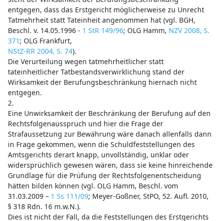
entgegen, dass das Erstgericht möglicherweise zu Unrecht
Tatmehrheit statt Tateinheit angenommen hat (vgl. BGH,
Beschl. v. 14.05.1996 -
1 StR 149/96
; OLG Hamm,
NZV 2008, S.
371
; OLG Frankfurt,
NStZ-RR 2004, S. 74
).
Die Verurteilung wegen tatmehrheitlicher statt
tateinheitlicher Tatbestandsverwirklichung stand der
Wirksamkeit der Berufungsbeschränkung hiernach nicht
entgegen.
2.
Eine Unwirksamkeit der Beschränkung der Berufung auf den
Rechtsfolgenausspruch und hier die Frage der
Strafaussetzung zur Bewährung wäre danach allenfalls dann
in Frage gekommen, wenn die Schuldfeststellungen des
Amtsgerichts derart knapp, unvollständig, unklar oder
widersprüchlich gewesen wären, dass sie keine hinreichende
Grundlage für die Prüfung der Rechtsfolgenentscheidung
hätten bilden können (vgl. OLG Hamm, Beschl. vom
31.03.2009 –
1 Ss 111/09
; Meyer-Goßner, StPO, 52. Aufl. 2010,
§ 318 Rdn. 16 m.w.N.).
Dies ist nicht der Fall, da die Feststellungen des Erstgerichts