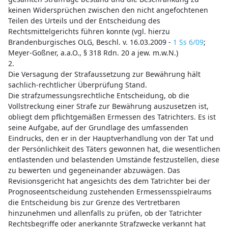
keinen Widersprüchen zwischen den nicht angefochtenen
Teilen des Urteils und der Entscheidung des
Rechtsmittelgerichts führen konnte (vgl. hierzu
Brandenburgisches OLG, Beschl. v. 16.03.2009 -
1 Ss 6/09
;
Meyer-Goßner, a.a.O., § 318 Rdn. 20 a jew. m.w.N.)
2.
Die Versagung der Strafaussetzung zur Bewährung hält
sachlich-rechtlicher Überprüfung Stand.
Die strafzumessungsrechtliche Entscheidung, ob die
Vollstreckung einer Strafe zur Bewährung auszusetzen ist,
obliegt dem pflichtgemäßen Ermessen des Tatrichters. Es ist
seine Aufgabe, auf der Grundlage des umfassenden
Eindrucks, den er in der Hauptverhandlung von der Tat und
der Persönlichkeit des Täters gewonnen hat, die wesentlichen
entlastenden und belastenden Umstände festzustellen, diese
zu bewerten und gegeneinander abzuwägen. Das
Revisionsgericht hat angesichts des dem Tatrichter bei der
Prognoseentscheidung zustehenden Ermessensspielraums
die Entscheidung bis zur Grenze des Vertretbaren
hinzunehmen und allenfalls zu prüfen, ob der Tatrichter
Rechtsbegriffe oder anerkannte Strafzwecke verkannt hat