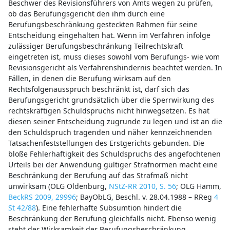
Beschwer des Revisionsführers von Amts wegen zu prüfen,
ob das Berufungsgericht den ihm durch eine
Berufungsbeschränkung gesteckten Rahmen für seine
Entscheidung eingehalten hat. Wenn im Verfahren infolge
zulässiger Berufungsbeschränkung Teilrechtskraft
eingetreten ist, muss dieses sowohl vom Berufungs- wie vom
Revisionsgericht als Verfahrenshindernis beachtet werden. In
Fällen, in denen die Berufung wirksam auf den
Rechtsfolgenausspruch beschränkt ist, darf sich das
Berufungsgericht grundsätzlich über die Sperrwirkung des
rechtskräftigen Schuldspruchs nicht hinwegsetzen. Es hat
diesen seiner Entscheidung zugrunde zu legen und ist an die
den Schuldspruch tragenden und näher kennzeichnenden
Tatsachenfeststellungen des Erstgerichts gebunden. Die
bloße Fehlerhaftigkeit des Schuldspruchs des angefochtenen
Urteils bei der Anwendung gültiger Strafnormen macht eine
Beschränkung der Berufung auf das Strafmaß nicht
unwirksam (OLG Oldenburg,
NStZ-RR 2010, S. 56
; OLG Hamm,
BeckRS 2009, 29996
; BayObLG, Beschl. v. 28.04.1988 – RReg
4
St 42/88
). Eine fehlerhafte Subsumtion hindert die
Beschränkung der Berufung gleichfalls nicht. Ebenso wenig
steht der Wirksamkeit der Berufungsbeschränkung