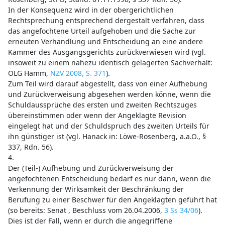
In der Konsequenz wird in der obergerichtlichen
Rechtsprechung entsprechend dergestalt verfahren, dass
das angefochtene Urteil aufgehoben und die Sache zur
erneuten Verhandlung und Entscheidung an eine andere
Kammer des Ausgangsgerichts zurückverwiesen wird (vgl.
insoweit zu einem nahezu identisch gelagerten Sachverhalt:
OLG Hamm,
NZV 2008, S. 371
).
Zum Teil wird darauf abgestellt, dass von einer Aufhebung
und Zurückverweisung abgesehen werden könne, wenn die
Schuldaussprüche des ersten und zweiten Rechtszuges
übereinstimmen oder wenn der Angeklagte Revision
eingelegt hat und der Schuldspruch des zweiten Urteils für
ihn günstiger ist (vgl. Hanack in: Löwe-Rosenberg, a.a.O., §
337, Rdn. 56).
4.
Der (Teil-) Aufhebung und Zurückverweisung der
angefochtenen Entscheidung bedarf es nur dann, wenn die
Verkennung der Wirksamkeit der Beschränkung der
Berufung zu einer Beschwer für den Angeklagten geführt hat
(so bereits: Senat , Beschluss vom 26.04.2006,
3 Ss 34/06
).
Dies ist der Fall, wenn er durch die angegriffene