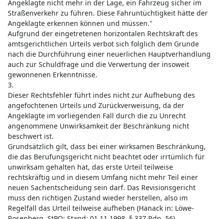
Angeklagte nicht mehr in der Lage, ein Fahrzeug sicher im
Straßenverkehr zu führen. Diese Fahruntüchtigkeit hätte der
Angeklagte erkennen können und müssen."
Aufgrund der eingetretenen horizontalen Rechtskraft des
amtsgerichtlichen Urteils verbot sich folglich dem Grunde
nach die Durchführung einer neuerlichen Hauptverhandlung
auch zur Schuldfrage und die Verwertung der insoweit
gewonnenen Erkenntnisse.
3.
Dieser Rechtsfehler führt indes nicht zur Aufhebung des
angefochtenen Urteils und Zurückverweisung, da der
Angeklagte im vorliegenden Fall durch die zu Unrecht
angenommene Unwirksamkeit der Beschränkung nicht
beschwert ist.
Grundsätzlich gilt, dass bei einer wirksamen Beschränkung,
die das Berufungsgericht nicht beachtet oder irrtümlich für
unwirksam gehalten hat, das erste Urteil teilweise
rechtskräftig und in diesem Umfang nicht mehr Teil einer
neuen Sachentscheidung sein darf. Das Revisionsgericht
muss den richtigen Zustand wieder herstellen, also im
Regelfall das Urteil teilweise aufheben (Hanack in: Löwe-
Rosenberg, StPO; Stand: 01.11.1998, § 337 Rdn. 56).