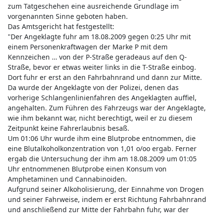
zum Tatgeschehen eine ausreichende Grundlage im
vorgenannten Sinne geboten haben.
Das Amtsgericht hat festgestellt:
"Der Angeklagte fuhr am 18.08.2009 gegen 0:25 Uhr mit
einem Personenkraftwagen der Marke P mit dem
Kennzeichen … von der P-Straße geradeaus auf den Q-
Straße, bevor er etwas weiter links in die T-Straße einbog.
Dort fuhr er erst an den Fahrbahnrand und dann zur Mitte.
Da wurde der Angeklagte von der Polizei, denen das
vorherige Schlangenlinienfahren des Angeklagten auffiel,
angehalten. Zum Führen des Fahrzeugs war der Angeklagte,
wie ihm bekannt war, nicht berechtigt, weil er zu diesem
Zeitpunkt keine Fahrerlaubnis besaß.
Um 01:06 Uhr wurde ihm eine Blutprobe entnommen, die
eine Blutalkoholkonzentration von 1,01 o/oo ergab. Ferner
ergab die Untersuchung der ihm am 18.08.2009 um 01:05
Uhr entnommenen Blutprobe einen Konsum von
Amphetaminen und Cannabinoiden.
Aufgrund seiner Alkoholisierung, der Einnahme von Drogen
und seiner Fahrweise, indem er erst Richtung Fahrbahnrand
und anschließend zur Mitte der Fahrbahn fuhr, war der