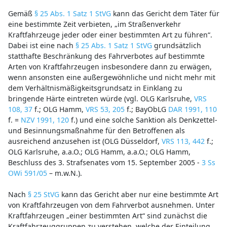
Gemäß
§ 25 Abs. 1 Satz 1 StVG
kann das Gericht dem Täter für
eine bestimmte Zeit verbieten, „im Straßenverkehr
Kraftfahrzeuge jeder oder einer bestimmten Art zu führen“.
Dabei ist eine nach
§ 25 Abs. 1 Satz 1 StVG
grundsätzlich
statthafte Beschränkung des Fahrverbotes auf bestimmte
Arten von Kraftfahrzeugen insbesondere dann zu erwägen,
wenn ansonsten eine außergewöhnliche und nicht mehr mit
dem Verhältnismäßigkeitsgrundsatz in Einklang zu
bringende Härte eintreten würde (vgl. OLG Karlsruhe,
VRS
108, 37
f.; OLG Hamm,
VRS 53, 205
f.; BayObLG
DAR 1991, 110
f. =
NZV 1991, 120
f.) und eine solche Sanktion als Denkzettel-
und Besinnungsmaßnahme für den Betroffenen als
ausreichend anzusehen ist (OLG Düsseldorf,
VRS 113, 442
f.;
OLG Karlsruhe, a.a.O.; OLG Hamm, a.a.O.; OLG Hamm,
Beschluss des 3. Strafsenates vom 15. September 2005 -
3 Ss
OWi 591/05
– m.w.N.).
Nach
§ 25 StVG
kann das Gericht aber nur eine bestimmte Art
von Kraftfahrzeugen von dem Fahrverbot ausnehmen. Unter
Kraftfahrzeugen „einer bestimmten Art“ sind zunächst die
Kraftfahrzeuggruppen zu verstehen, welche der Einteilung