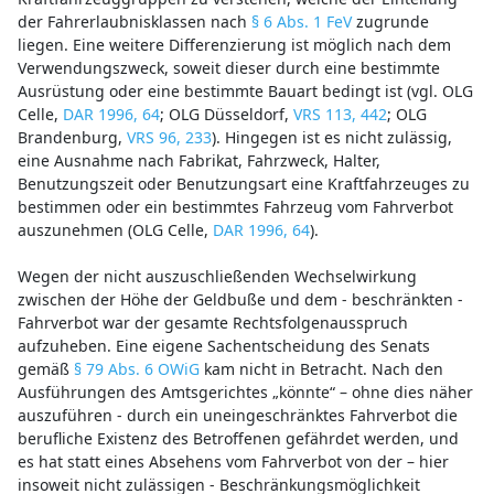
der Fahrerlaubnisklassen nach
§ 6 Abs. 1 FeV
zugrunde
liegen. Eine weitere Differenzierung ist möglich nach dem
Verwendungszweck, soweit dieser durch eine bestimmte
Ausrüstung oder eine bestimmte Bauart bedingt ist (vgl. OLG
Celle,
DAR 1996, 64
; OLG Düsseldorf,
VRS 113, 442
; OLG
Brandenburg,
VRS 96, 233
). Hingegen ist es nicht zulässig,
eine Ausnahme nach Fabrikat, Fahrzweck, Halter,
Benutzungszeit oder Benutzungsart eine Kraftfahrzeuges zu
bestimmen oder ein bestimmtes Fahrzeug vom Fahrverbot
auszunehmen (OLG Celle,
DAR 1996, 64
).
Wegen der nicht auszuschließenden Wechselwirkung
zwischen der Höhe der Geldbuße und dem - beschränkten -
Fahrverbot war der gesamte Rechtsfolgenausspruch
aufzuheben. Eine eigene Sachentscheidung des Senats
gemäß
§ 79 Abs. 6 OWiG
kam nicht in Betracht. Nach den
Ausführungen des Amtsgerichtes „könnte“ – ohne dies näher
auszuführen - durch ein uneingeschränktes Fahrverbot die
berufliche Existenz des Betroffenen gefährdet werden, und
es hat statt eines Absehens vom Fahrverbot von der – hier
insoweit nicht zulässigen - Beschränkungsmöglichkeit