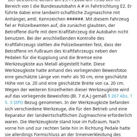
Bereich von I die Bundesautobahn A # in Fahrtrichtung E2. Er
führte dabei eine landwirt-schaftliche Zugmaschine mit
Anhänger, amtl. Kennzeichen ######. Mit diesem Fahrzeug
fiel er Polizeibeamten auf, die zunächst glaubten, der
Betroffene dürfe mit dem Kraftfahrzeug die Autobahn nicht
benutzen. Bei der anschließenden Kontrolle des
Kraftfahrzeugs stellten die Polizeibeamten fest, dass der
Betroffene im Fußraum des Kraftfahrzeugs neben den
Pedalen für die Kupplung und die Bremse eine
Werkzeugkiste aus Metall abgestellt hatte. Diese
Werkzeugkiste hatte anhand des vorliegenden Beweisfotos
eine geschätzte Länge von mehr als 50 cm, eine geschätzte
Höhe von ca. 20 und eine geschätzte Breite von ca. 20 cm.
Wegen der weiteren Einzelheiten dieser Werkzeugkiste wird
auf das vorliegende Beweisfoto (Bl. 7 d.A.) gemäß
§ 267 Abs. 1
S. 3 StPO
Bezug genommen. In der Werkzeugkiste befanden
sich verschiedene Werkzeuge, die für den Betrieb und eine
Reparatur der landwirtschaftlichen Zugmaschine erforderlich
waren. Die Werkzeugkiste stand lose im Fußraum. Nach
vorne hin und zur rechten Seite hin in Richtung Pedale hatte
sie allerdings Formschluss an der Innenverkleidung des