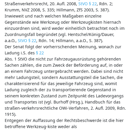
Straßenverkehrsrecht, 20. Aufl. 2008,
StVO § 22
, Rdn. 2;
Krumm, NVZ 2008, S. 335; Hillmann, ZfS 2003, S. 387).
Inwieweit und nach welchen Maßgaben einzelne
Gegenstände wie Werkzeug oder Werkzeugkisten hiernach
einzuordnen sind, wird weder einheitlich betrachtet noch im
Zuordnungsfall begründet (vgl. Hentschel/König/Dauer,
a.a.O.,
StVO § 22
, Rdn. 14; Hillmann, a.a.O., S. 387).
Der Senat folgt der vorherrschenden Meinung, wonach zur
Ladung i.S. des
§ 22
Abs. 1 StVO die nicht zur Fahrzeugausrüstung gehörenden
Sachen zählen, die zum Zweck der Beförderung auf, in oder
an einem Fahrzeug untergebracht werden. Dabei sind nicht
mehr Ladungsteil, sondern Ausstattungsteil die Sachen, die
charakterisierend für das jeweilige Fahrzeug sind, womit
Ladung zugleich der zu transportierende Gegenstand in
seinem konkreten Zustand zum Zeitpunkt des Ladevorgangs
und Transportes ist (vgl. Burhoff (Hrsg.), Handbuch für das
straßen-verkehrsrechtliche OWi-Verfahren, 2. Aufl. 2009, Rdn.
1915).
Entgegen der Auffassung der Rechtsbeschwerde ist die hier
betroffene Werkzeug-kiste weder als