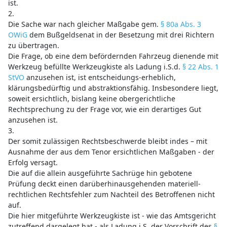
ist.
2.
Die Sache war nach gleicher Maßgabe gem.
§ 80a Abs. 3
OWiG
dem Bußgeldsenat in der Besetzung mit drei Richtern
zu übertragen.
Die Frage, ob eine dem befördernden Fahrzeug dienende mit
Werkzeug befüllte Werkzeugkiste als Ladung i.S.d.
§ 22 Abs. 1
StVO
anzusehen ist, ist entscheidungs-erheblich,
klärungsbedürftig und abstraktionsfähig. Insbesondere liegt,
soweit ersichtlich, bislang keine obergerichtliche
Rechtsprechung zu der Frage vor, wie ein derartiges Gut
anzusehen ist.
3.
Der somit zulässigen Rechtsbeschwerde bleibt indes – mit
Ausnahme der aus dem Tenor ersichtlichen Maßgaben - der
Erfolg versagt.
Die auf die allein ausgeführte Sachrüge hin gebotene
Prüfung deckt einen darüberhinausgehenden materiell-
rechtlichen Rechtsfehler zum Nachteil des Betroffenen nicht
auf.
Die hier mitgeführte Werkzeugkiste ist - wie das Amtsgericht
zutreffend dargelegt hat - als Ladung i.S. der Vorschrift des
§