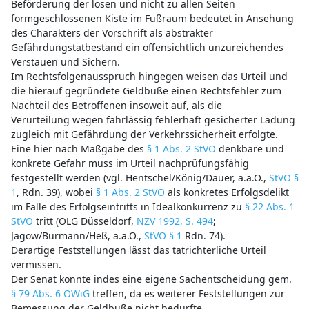
Beförderung der losen und nicht zu allen Seiten
formgeschlossenen Kiste im Fußraum bedeutet in Ansehung
des Charakters der Vorschrift als abstrakter
Gefährdungstatbestand ein offensichtlich unzureichendes
Verstauen und Sichern.
Im Rechtsfolgenausspruch hingegen weisen das Urteil und
die hierauf gegründete Geldbuße einen Rechtsfehler zum
Nachteil des Betroffenen insoweit auf, als die
Verurteilung wegen fahrlässig fehlerhaft gesicherter Ladung
zugleich mit Gefährdung der Verkehrssicherheit erfolgte.
Eine hier nach Maßgabe des
§ 1 Abs. 2 StVO
denkbare und
konkrete Gefahr muss im Urteil nachprüfungsfähig
festgestellt werden (vgl. Hentschel/König/Dauer, a.a.O.,
StVO §
1
, Rdn. 39), wobei
§ 1 Abs. 2 StVO
als konkretes Erfolgsdelikt
im Falle des Erfolgseintritts in Idealkonkurrenz zu
§ 22 Abs. 1
StVO
tritt (OLG Düsseldorf,
NZV 1992, S. 494
;
Jagow/Burmann/Heß, a.a.O.,
StVO § 1
Rdn. 74).
Derartige Feststellungen lässt das tatrichterliche Urteil
vermissen.
Der Senat konnte indes eine eigene Sachentscheidung gem.
§ 79 Abs. 6 OWiG
treffen, da es weiterer Feststellungen zur
Bemessung der Geldbuße nicht bedurfte.