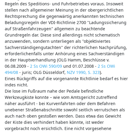
Regeln des Speditions- und Fuhrbetriebes voraus. Insoweit
stellen nach allgemeiner Meinung in der obergerichtlichen
Rechtsprechung die gegenwärtig anerkannten technischen
Beladungsregeln der VDI-Richtlinie 2700 "Ladungssicherung
auf Straßenfahrzeugen" allgemein zu beachtende
Grundregeln dar. Diese sind allerdings nicht schematisch
anzuwenden, sondern unterliegen als "objektiviertes
Sachverständigengutachten" der richterlichen Nachprüfung,
erforderlichenfalls unter Anhörung eines Sachverständigen
in der Hauptverhandlung (OLG Hamm, Beschlüsse v.
06.08.2009 -
2 Ss OWi 590/09
und 01.07.2008 -
2 Ss OWi
494/08
- juris; OLG Düsseldorf,
NZV 1990, S. 323
).
Eines Rückgriffs auf die vorgenannte Richtlinie bedarf es hier
indes nicht.
Die lose im Fußraum nahe der Pedale befindliche
Werkzeugkiste konnte – wie vom Amtsgericht zutreffend
näher ausführt - bei Kurvenfahrten oder dem Befahren
unebener Straßenabschnitte sowohl seitlich verrutschen als
auch nach oben gestoßen werden. Dass etwa das Gewicht
der Kiste dies verhindert haben könnte, ist weder
vorgebracht noch ersichtlich. Eine nicht vorgesehene