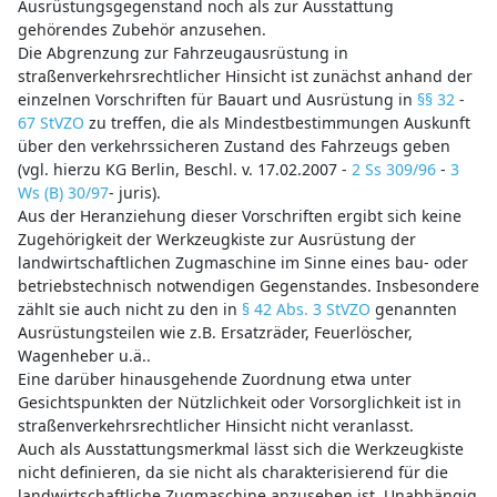
Ausrüstungsgegenstand noch als zur Ausstattung
gehörendes Zubehör anzusehen.
Die Abgrenzung zur Fahrzeugausrüstung in
straßenverkehrsrechtlicher Hinsicht ist zunächst anhand der
einzelnen Vorschriften für Bauart und Ausrüstung in
§§ 32
-
67 StVZO
zu treffen, die als Mindestbestimmungen Auskunft
über den verkehrssicheren Zustand des Fahrzeugs geben
(vgl. hierzu KG Berlin, Beschl. v. 17.02.2007 -
2 Ss 309/96
-
3
Ws (B) 30/97
- juris).
Aus der Heranziehung dieser Vorschriften ergibt sich keine
Zugehörigkeit der Werkzeugkiste zur Ausrüstung der
landwirtschaftlichen Zugmaschine im Sinne eines bau- oder
betriebstechnisch notwendigen Gegenstandes. Insbesondere
zählt sie auch nicht zu den in
§ 42 Abs. 3 StVZO
genannten
Ausrüstungsteilen wie z.B. Ersatzräder, Feuerlöscher,
Wagenheber u.ä..
Eine darüber hinausgehende Zuordnung etwa unter
Gesichtspunkten der Nützlichkeit oder Vorsorglichkeit ist in
straßenverkehrsrechtlicher Hinsicht nicht veranlasst.
Auch als Ausstattungsmerkmal lässt sich die Werkzeugkiste
nicht definieren, da sie nicht als charakterisierend für die
landwirtschaftliche Zugmaschine anzusehen ist. Unabhängig