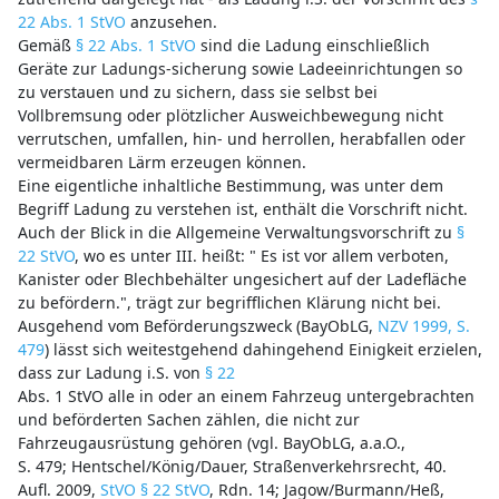
22 Abs. 1 StVO
anzusehen.
Gemäß
§ 22 Abs. 1 StVO
sind die Ladung einschließlich
Geräte zur Ladungs-sicherung sowie Ladeeinrichtungen so
zu verstauen und zu sichern, dass sie selbst bei
Vollbremsung oder plötzlicher Ausweichbewegung nicht
verrutschen, umfallen, hin- und herrollen, herabfallen oder
vermeidbaren Lärm erzeugen können.
Eine eigentliche inhaltliche Bestimmung, was unter dem
Begriff Ladung zu verstehen ist, enthält die Vorschrift nicht.
Auch der Blick in die Allgemeine Verwaltungsvorschrift zu
§
22 StVO
, wo es unter III. heißt: " Es ist vor allem verboten,
Kanister oder Blechbehälter ungesichert auf der Ladefläche
zu befördern.", trägt zur begrifflichen Klärung nicht bei.
Ausgehend vom Beförderungszweck (BayObLG,
NZV 1999, S.
479
) lässt sich weitestgehend dahingehend Einigkeit erzielen,
dass zur Ladung i.S. von
§ 22
Abs. 1 StVO alle in oder an einem Fahrzeug untergebrachten
und beförderten Sachen zählen, die nicht zur
Fahrzeugausrüstung gehören (vgl. BayObLG, a.a.O.,
S. 479; Hentschel/König/Dauer, Straßenverkehrsrecht, 40.
Aufl. 2009,
StVO § 22 StVO
, Rdn. 14; Jagow/Burmann/Heß,