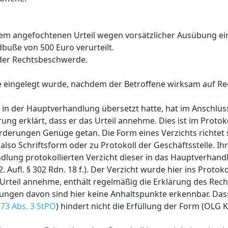
em angefochtenen Urteil wegen vorsätzlicher Ausübung ein
dbuße von 500 Euro verurteilt.
 der Rechtsbeschwerde.
ie eingelegt wurde, nachdem der Betroffene wirksam auf Re
 in der Hauptverhandlung übersetzt hatte, hat im Anschlus
ng erklärt, dass er das Urteil annehme. Dies ist im Proto
rderungen Genüge getan. Die Form eines Verzichts richtet 
also Schriftsform oder zu Protokoll der Geschäftsstelle. Ih
dlung protokollierten Verzicht dieser in das Hauptverhand
ufl. § 302 Rdn. 18 f.). Der Verzicht wurde hier ins Proto
 Urteil annehme, enthält regelmäßig die Erklärung des Rech
hungen davon sind hier keine Anhaltspunkte erkennbar. Dass
273 Abs. 3 StPO
) hindert nicht die Erfüllung der Form (OLG K