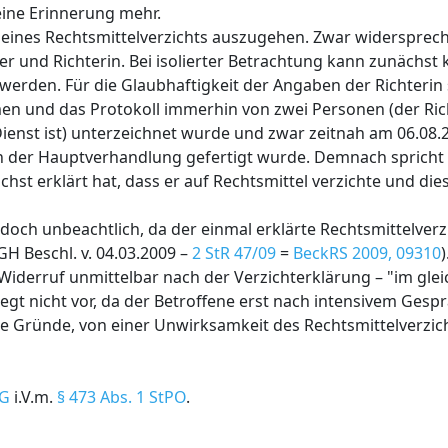
eine Erinnerung mehr.
g eines Rechtsmittelverzichts auszugehen. Zwar widersprech
er und Richterin. Bei isolierter Betrachtung kann zunächst 
erden. Für die Glaubhaftigkeit der Angaben der Richterin s
en und das Protokoll immerhin von zwei Personen (der Ric
Dienst ist) unterzeichnet wurde und zwar zeitnah am 06.08.
in der Hauptverhandlung gefertigt wurde. Demnach spricht a
chst erklärt hat, dass er auf Rechtsmittel verzichte und die
doch unbeachtlich, da der einmal erklärte Rechtsmittelverz
GH Beschl. v. 04.03.2009 –
2 StR 47/09
=
BeckRS 2009, 09310
iderruf unmittelbar nach der Verzichterklärung – "im gle
 liegt nicht vor, da der Betroffene erst nach intensivem Ges
ere Gründe, von einer Unwirksamkeit des Rechtsmittelverzi
iG
i.V.m.
§ 473 Abs. 1 StPO
.