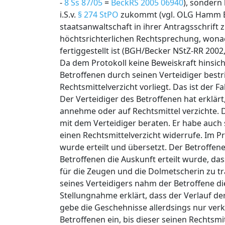
-
8 Ss 87/05
=
BeckRS 2005 06940
), sondern
i.S.v.
§ 274 StPO
zukommt (vgl. OLG Hamm Bes
staatsanwaltschaft in ihrer Antragsschrift
höchtsrichterlichen Rechtsprechung, wonach
fertiggestellt ist (BGH/Becker NStZ-RR 2002,
Da dem Protokoll keine Beweiskraft hinsic
Betroffenen durch seinen Verteidiger bestri
Rechtsmittelverzicht vorliegt. Das ist der Fal
Der Verteidiger des Betroffenen hat erklärt
annehme oder auf Rechtsmittel verzichte. 
mit dem Verteidiger beraten. Er habe auch s
einen Rechtsmittelverzicht widerrufe. Im 
wurde erteilt und übersetzt. Der Betroffe
Betroffenen die Auskunft erteilt wurde, da
für die Zeugen und die Dolmetscherin zu tr
seines Verteidigers nahm der Betroffene die
Stellungnahme erklärt, dass der Verlauf de
gebe die Geschehnisse allerdsings nur ver
Betroffenen ein, bis dieser seinen Rechtsmi