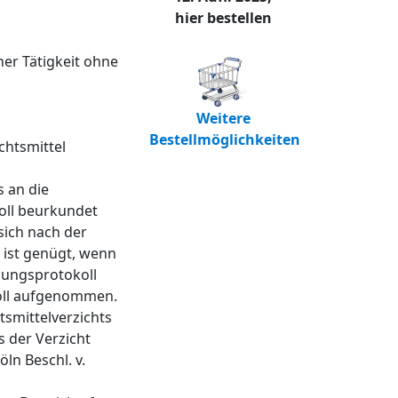
hier bestellen
er Tätigkeit ohne
Weitere
Bestellmöglichkeiten
chtsmittel
s an die
koll beurkundet
sich nach der
r ist genügt, wenn
lungsprotokoll
koll aufgenommen.
tsmittelverzichts
 der Verzicht
öln Beschl. v.