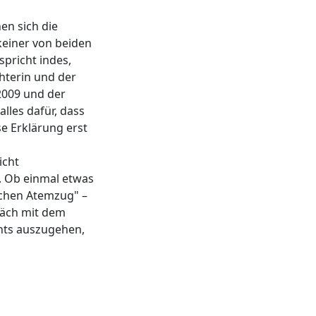
en sich die
keiner von beiden
pricht indes,
hterin und der
2009 und der
lles dafür, dass
se Erklärung erst
icht
). Ob einmal etwas
ichen Atemzug" –
präch mit dem
chts auszugehen,