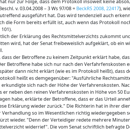
 hat nur zur Folge, dass dem Protokoll insoweit keine absol
chl. v. 03.04.2008 – 3 Ws 97/08 =
BeckRS 2008, 22417
), wi
 zutreffend ausgeführt hat. Das wird tendenziell auch erken
 die Form bereits erfüllt ist, auch wenn das Protokoll noc
 101).
htlich der Erklärung des Rechtsmittelverzichts zukommt un
tten wird, hat der Senat freibeweislich aufgeklärt, ob ein 
l.
, dass der Betroffene zu keinem Zeitpunkt erklärt habe, dass
Der Betroffene habe sich nur nach den Verfahrfenskosten e
päter dann nicht erklärt (wie es im Protokoll heißt), dass d
Protokoll heißt es demgegenüber: "Ausführliche Rechtsamit
ne erkundigte sich nach der Höhe der Verfahrenskosten. 
ss er neben den reinen Verfahrenskosten in Höhe von 50 Eu
agen habe, erklärte der Betroffene, dass er das Urteil ann
se Erklärung wieder zurück." Die Richterin hat in ihrer die
r Verhandlung so im Wesentlichen richtig wiedergegeben sei
kürzt wieder. "Denn der Verteidiger redete mehrere Minute
ttelverzicht widerrief". Die vom Senat schriftlich befragte 