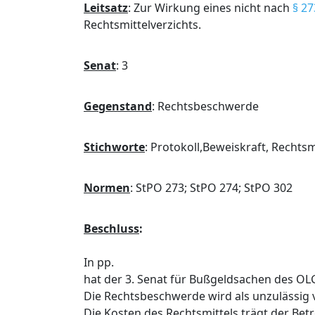
Leitsatz
:
Zur Wirkung eines nicht nach
§ 27
Rechtsmittelverzichts.
Senat
:
3
Gegenstand
:
Rechtsbeschwerde
Stichworte
:
Protokoll,Beweiskraft, Rechtsm
Normen
:
StPO 273; StPO 274; StPO 302
Beschluss
:
In pp.
hat der 3. Senat für Bußgeldsachen des O
Die Rechtsbeschwerde wird als unzulässig 
Die Kosten des Rechtsmittels trägt der Betr