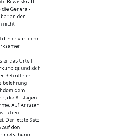
ute Beweiskraft
e die General-
nbar an der
h nicht
d dieser von dem
wirksamer
 er das Urteil
rkundigt und sich
er Betroffene
telbelehrung
Nachdem dem
ro, die Auslagen
ehme. Auf Anraten
nstlichen
. Der letzte Satz
n auf den
Dolmetscherin